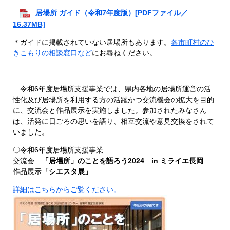
居場所 ガイド（令和7年度版）[PDFファイル／
16.37MB]
＊ガイドに掲載されていない居場所もあります。
各市町村のひ
きこもりの相談窓口など
にお尋ねください。
令和6年度居場所支援事業では、県内各地の居場所運営の活
性化及び居場所を利用する方の活躍かつ交流機会の拡大を目的
に、交流会と作品展示を実施しました。参加されたみなさん
は、活発に日ごろの思いを語り、相互交流や意見交換をされて
いました。
〇​令和6年度居場所支援事業
交流会
「居場所」のことを語ろう2024 in ミライエ長岡
作品展示
「シエスタ展」
​
詳細はこちらからご覧ください。