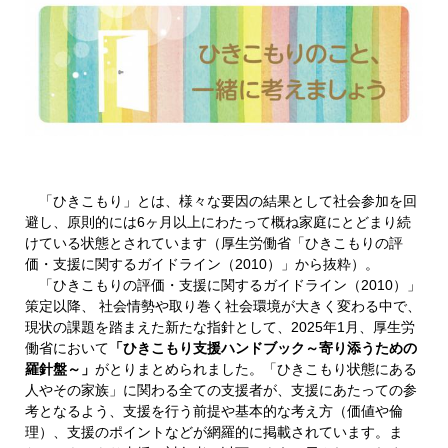
「ひきこもり」とは、様々な要因の結果として社会参加を回
避し、原則的には6ヶ月以上にわたって概ね家庭にとどまり続
けている状態とされています（厚生労働省「ひきこもりの評
価・支援に関するガイドライン（2010）」から抜粋）。
「ひきこもりの評価・支援に関するガイドライン（2010）」
策定以降、 社会情勢や取り巻く社会環境が大きく変わる中で、
現状の課題を踏まえた新たな指針として、2025年1月、厚生労
働省において
「ひきこもり支援ハンドブック～寄り添うための
羅針盤～」
がとりまとめられました。「ひきこもり状態にある
人やその家族」に関わる全ての支援者が、支援にあたっての参
考となるよう、支援を行う前提や基本的な考え方（価値や倫
理）、支援のポイントなどが網羅的に掲載されています。ま