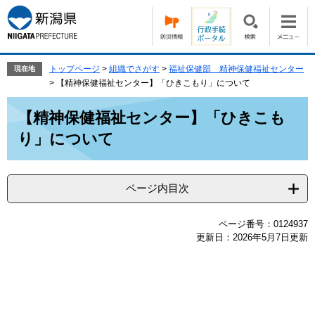
ペ
メ
ー
ニ
ジ
ュ
の
ー
先
を
トップページ
>
組織でさがす
>
福祉保健部 精神保健福祉センター
現在地
頭
飛
>
【精神保健福祉センター】「ひきこもり」について
で
ば
本
す。
し
【精神保健福祉センター】「ひきこも
文
て
り」について
本
文
へ
ページ内目次
ページ番号：0124937
更新日：2026年5月7日更新