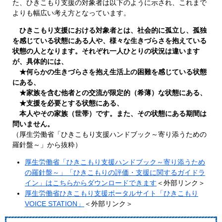
た、ひきこもり支援の対象者は以下のように示され、これまで
よりも幅広い考え方となっています。
ひきこもり支援における対象者とは、社会的に孤立し、孤独
を感じている状態にある人や、様々な生きづらさを抱えている
状態の人となります。それぞれ一人ひとりの状況は違います
が、具体的には、
★何らかの生きづらさを抱え生活上の困難を感じている状態
にある、
★家族を含む他者との交流が限定的（希薄）な状態にある、
★支援を必要とする状態にある、
本人やその家族（世帯）です。また、その状態にある期間は
問いません。
​（厚生労働省「ひきこもり支援ハンドブック～寄り添うための
羅針盤～」から抜粋）
厚生労働省「ひきこもり支援ハンドブック～寄り添うため
の羅針盤～」「ひきこもりの評価・支援に関するガイドラ
イン」はこちらからダウンロードできます
＜外部リンク＞
厚生労働省ひきこもり支援ポータルサイト「ひきこもり
VOICE STATION」
＜外部リンク＞