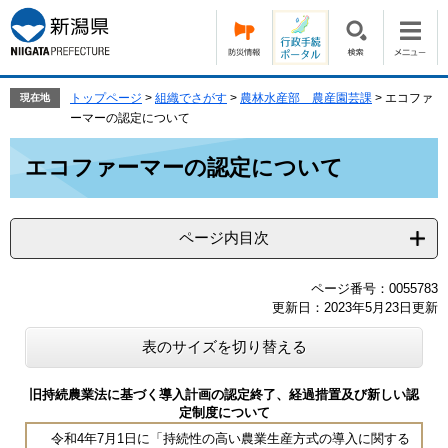
ペ
メ
ー
ニ
ジ
ュ
の
ー
先
を
トップページ
>
組織でさがす
>
農林水産部 農産園芸課
>
エコファ
現在地
頭
飛
ーマーの認定について
で
ば
本
す。
し
エコファーマーの認定について
文
て
本
文
ページ内目次
へ
ページ番号：0055783
更新日：2023年5月23日更新
表のサイズを切り替える
旧持続農業法に基づく導入計画の認定終了、経過措置及び新しい認
定制度について
令和4年7月1日に「持続性の高い農業生産方式の導入に関する