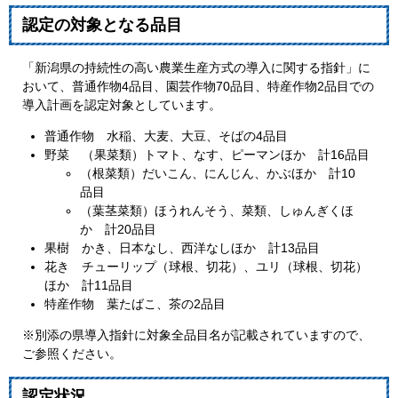
認定の対象となる品目
「新潟県の持続性の高い農業生産方式の導入に関する指針」に
おいて、普通作物4品目、園芸作物70品目、特産作物2品目での
導入計画を認定対象としています。
普通作物 水稲、大麦、大豆、そばの4品目
野菜 （果菜類）トマト、なす、ピーマンほか 計16品目
（根菜類）だいこん、にんじん、かぶほか 計10
品目
（葉茎菜類）ほうれんそう、菜類、しゅんぎくほ
か 計20品目
果樹 かき、日本なし、西洋なしほか 計13品目
花き チューリップ（球根、切花）、ユリ（球根、切花）
ほか 計11品目
特産作物 葉たばこ、茶の2品目
※別添の県導入指針に対象全品目名が記載されていますので、
ご参照ください。
認定状況