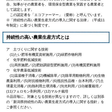
合、知事がその農業者を、環境保全型農業を実践する農業者と
して認定します。
この認定者を「エコファーマー」（愛称）と呼んでいます。
※「持続性の高い農業生産方式の導入に関する法律」（平成11
年制定）に基づく制度です。
持続性の高い農業生産方式とは
ア 土づくりに関する技術
(1)たい肥等有機質資材施用／(2)緑肥作物利用
イ 化学肥料低減技術
(1)局所施肥／(2)肥効調節型肥料施用／(3)有機質肥料施用
ウ 化学農薬低減技術
(1)温湯種子消毒／(2)機械除草／(3)除草用動物利用／(4)生物
農薬利用／(5)対抗植物利用／(6)抵抗性品種・台木利用／(7)土
壌還元消毒／(8)熱利用土壌消毒／(9)光利用／(10)被覆栽培／
(11)フェロモン剤利用／(12)マルチ栽培
※品目毎に、対象となる技術が異なりますので、詳しくは別添
の「新潟県持続性の高い農業生産方式の導入に関する指針」を
ご参照ください。