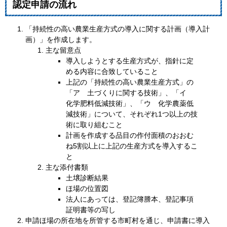
認定申請の流れ
「持続性の高い農業生産方式の導入に関する計画（導入計
画）」を作成します。
主な留意点
導入しようとする生産方式が、指針に定
める内容に合致していること
上記の「持続性の高い農業生産方式」の
「ア 土づくりに関する技術」、「イ
化学肥料低減技術」、「ウ 化学農薬低
減技術」について、それぞれ1つ以上の技
術に取り組むこと
計画を作成する品目の作付面積のおおむ
ね5割以上に上記の生産方式を導入するこ
と
主な添付書類
土壌診断結果
ほ場の位置図
法人にあっては、登記簿謄本、登記事項
証明書等の写し
申請ほ場の所在地を所管する市町村を通じ、申請書に導入