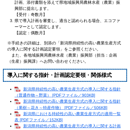
計画、添付書類を添えて県地域振興局農林水産（農業）振
興部に提出します。
【受付：奇数月】
県で導入計画を審査し、適当と認められる場合、エコファ
ーマーとして認定します。
【認定：偶数月】
※手続きの詳細は、別添の「新潟県持続性の高い農業生産方式
の導入に関する計画認定要領」をご参照ください。
また、各地域振興局農林水産（農業）振興部（担当：企画
（生産）振興課）へお問い合わせください。
導入に関する指針・計画認定要領・関係様式
新潟県持続性の高い農業生産方式の導入に関する指針
（普通作物～野菜） [PDFファイル／903KB]
新潟県持続性の高い農業生産方式の導入に関する指針
（果樹～花き～特産作物） [PDFファイル／506KB]
新潟県における持続性の高い農業生産方式の適用一覧
表 [PDFファイル／152KB]
新潟県持続性の高い農業生産方式の導入に関する計画