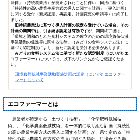
法律」（持続農業法）が廃止されたことに伴い、同法に基づく
「持続性の高い農業生産方式の導入に関する計画」（導入計画）
に関する受付（新規認定、再認定、計画変更の申請等）は終了し
ました。
​旧持続農業法に基づく導入計画の認定を受けている場合、その
計画の期間中は、引き続き認定は有効です
が、期間終了後は、
「環境と調和のとれた食料システムの確立のための環境負荷低減
事業活動の促進等に関する法律」（みどりの食料システム法）に
基づく認定制度により、新たに認定を受ける必要があります。
みどりの食料システム法に基づく新たな認定制度（にいがたエ
コファーマー）
については、以下のリンク先からご確認くださ
い。
環境負荷低減事業活動実施計画の認定（にいがたエコファー
マー）について
エコファーマーとは
農業者が策定する「土づくり技術」、「化学肥料低減技
術」、「化学農薬低減技術」を一体的に取り組む計画（持続性
の高い農業生産方式の導入に関する計画）が、県で定める「持
続性の高い農業生産方式の導入に関する指針」に適合する場