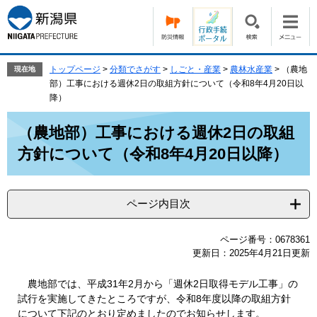
ペ
メ
ー
ニ
ジ
ュ
の
ー
先
を
トップページ
>
分類でさがす
>
しごと・産業
>
農林水産業
>
（農地
現在地
頭
飛
部）工事における週休2日の取組方針について（令和8年4月20日以
で
ば
降）
す。
し
本
て
（農地部）工事における週休2日の取組
文
本
方針について（令和8年4月20日以降）
文
へ
ページ内目次
ページ番号：0678361
更新日：2025年4月21日更新
農地部では、平成31年2月から「週休2日取得モデル工事」の
試行を実施してきたところですが、令和8年度以降の取組方針
について下記のとおり定めましたのでお知らせします。