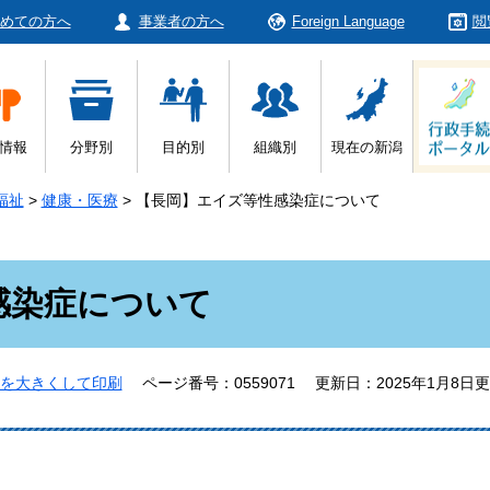
めての方へ
事業者の方へ
Foreign Language
閲
情報
分野別
目的別
組織別
現在の新潟
福祉
>
健康・医療
>
【長岡】エイズ等性感染症について
感染症について
を大きくして印刷
ページ番号：0559071
更新日：2025年1月8日