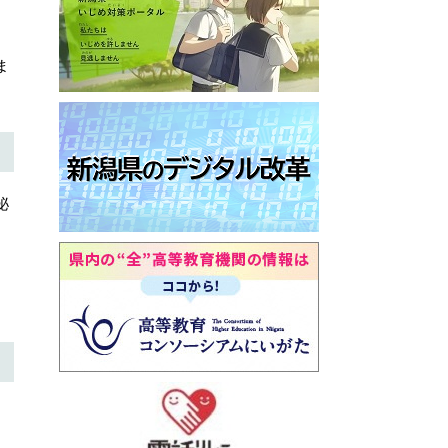
ま
泌
。