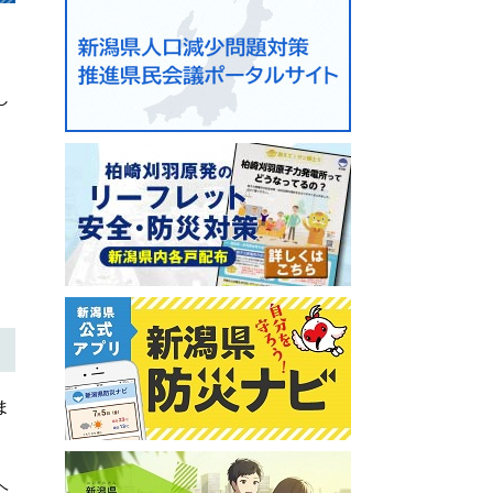
し
ま
ヘ