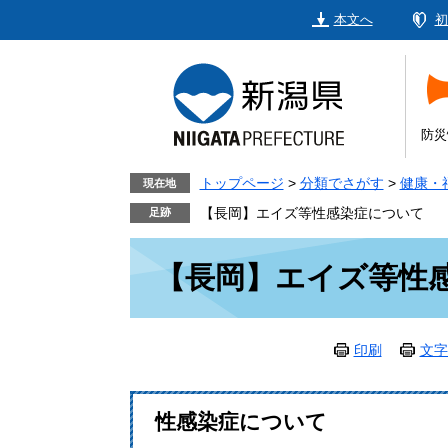
ペ
メ
本文へ
初
ー
ニ
ジ
ュ
の
ー
先
を
頭
飛
防災
で
ば
す。
し
トップページ
>
分類でさがす
>
健康・
現在地
て
【長岡】エイズ等性感染症について
本
本
文
【長岡】エイズ等性
文
へ
印刷
文字
性感染症について