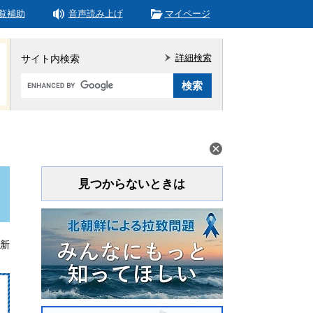
覧補助
音声読み上げ
マイページ
詳細検索
サイト内検索
Google
カ
ス
タ
ム
検
索
見つからないときは
更新