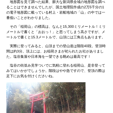
地形図を見て調べた結果、膨大な新潟県全域の地形図を調べ
ることはできませんでしたが、国土地理院作成の2万5千分の1
の電子地形図に載っている村上・岩船地域の「山」の中では一
番低いことがわかりました。
その「稲荷山」の標高は、なんと15,300ミリメートル！ミリ
メートルで書くと「おおっ！」と思ってしまう高さですが、メ
ートルで書くと15.3メートルで、山頂には三角点もあります。
実際に登ってみると、山頂までの登山道は階段40段。登頂時
間は約3分。頂上には、お稲荷さまが祀られたお社がありまし
た。塩谷集落や日本海を一望できる眺めは最高です！
塩谷の街並み見学ついでに気軽に登れる稲荷山、是非登って
みてはいかがでしょうか。階段はやや急ですので、登頂の際は
足下にお気を付けくださいね。