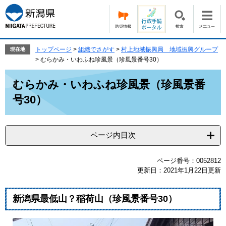
ペ
メ
ー
ニ
ジ
ュ
の
ー
先
を
トップページ
>
組織でさがす
>
村上地域振興局 地域振興グループ
現在地
頭
飛
>
むらかみ・いわふね珍風景（珍風景番号30）
で
ば
本
す。
し
むらかみ・いわふね珍風景（珍風景番
文
て
号30）
本
文
へ
ページ内目次
ページ番号：0052812
更新日：2021年1月22日更新
新潟県最低山？稲荷山（珍風景番号30）