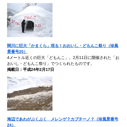
関川に巨大「かまくら」現る！おおいし・どもんこ祭り（珍風
景番号25）
4メートル近くの巨大「どもんこ」。2月11日に開催された「お
おいし・どもんこ祭り」でつくられたものです。
掲載日：平成24年2月17日
海辺であわがぶくぶく メレンゲ？カプチーノ？（珍風景番号
24）