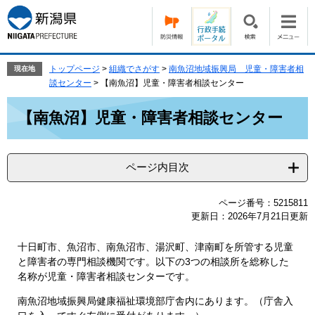
ペ
メ
ー
ニ
ジ
ュ
の
ー
先
を
トップページ
>
組織でさがす
>
南魚沼地域振興局 児童・障害者相
現在地
頭
飛
談センター
>
【南魚沼】児童・障害者相談センター
で
ば
本
す。
し
【南魚沼】児童・障害者相談センター
文
て
本
文
ページ内目次
へ
ページ番号：5215811
更新日：2026年7月21日更新
十日町市、魚沼市、南魚沼市、湯沢町、津南町を所管する児童
と障害者の専門相談機関です。以下の3つの相談所を総称した
名称が児童・障害者相談センターです。
南魚沼地域振興局健康福祉環境部庁舎内にあります。（庁舎入