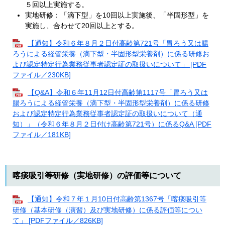
５回以上実施する。
実地研修：「滴下型」を10回以上実施後、「半固形型」を
実施し、合わせて20回以上とする。
【通知】令和６年８月２日付高齢第721号「胃ろう又は腸
ろうによる経管栄養（滴下型・半固形型栄養剤）に係る研修お
よび認定特定行為業務従事者認定証の取扱いについて」 [PDF
ファイル／230KB]
【Q&A】令和６年11月12日付高齢第1117号「胃ろう又は
腸ろうによる経管栄養（滴下型・半固形型栄養剤）に係る研修
および認定特定行為業務従事者認定証の取扱いについて（通
知）」（令和６年８月２日付け高齢第721号）に係るQ&A [PDF
ファイル／181KB]
喀痰吸引等研修（実地研修）の評価等について
【通知】令和７年１月10日付高齢第1367号「喀痰吸引等
研修（基本研修（演習）及び実地研修）に係る評価等につい
て」 [PDFファイル／826KB]