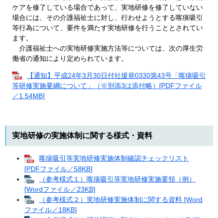
ケアを修了している場合であって、実地研修を修了していない
場合には、その介護福祉士に対し、行わせようとする喀痰吸引
等行為について、要件を満たす実地研修を行うこととされてい
ます。
介護福祉士への実地研修実施方法等については、次の厚生労
働省の通知により定められています。
【通知】平成24年3月30日付社援発0330第43号「喀痰吸引
等研修実施要綱について」（※別添3は添付略）[PDFファイル
／1.54MB]
実地研修の実施体制に関する様式・資料
喀痰吸引等実地研修実施体制確認チェックリスト
[PDFファイル／58KB]
（参考様式１）喀痰吸引等実地研修実施要領（例）
[Wordファイル／23KB]
（参考様式２）実地研修実施体制に関する資料 [Word
ファイル／18KB]