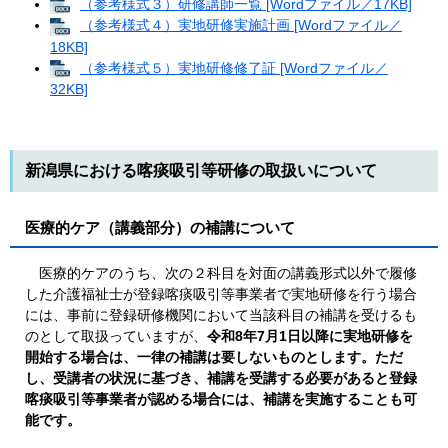
（参考様式３）研修講師一覧 [Wordファイル／17KB]
（参考様式４）実地研修実施計画 [Wordファイル／
18KB]
（参考様式５）実地研修修了証 [Wordファイル／
32KB]
新潟県における喀痰吸引等研修の取扱いについて
医療的ケア（講義部分）の補講について
医療的ケアのうち、次の２科目を対面の講義形式以外で履修
した介護福祉士が登録喀痰吸引等事業者で実地研修を行う場合
には、事前に登録研修機関において当該科目の補講を受けるも
のとして取扱っていますが、
令和8年7月1日以降に実地研修を
開始する場合は、一律の補講は要しないものとします。ただ
し、受講者の状況に基づき、補講を受講する必要があると登録
喀痰吸引等事業者が認める場合には、補講を実施することも可
能です。