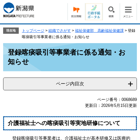
ペ
メ
ー
ニ
ジ
ュ
の
ー
先
を
トップページ
>
組織でさがす
>
福祉保健部 高齢福祉保健課
>
登録
現在地
頭
飛
喀痰吸引等事業者に係る通知・お知らせ
で
ば
本
す。
し
登録喀痰吸引等事業者に係る通知・お
文
て
知らせ
本
文
へ
ページ内目次
ページ番号：0068689
更新日：2026年5月15日更新
介護福祉士への喀痰吸引等実地研修について
登録喀痰吸引等事業者は、介護福祉士が基本研修又は医療的