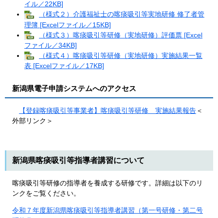
イル／22KB]
（様式２）介護福祉士の喀痰吸引等実地研修 修了者管
理簿 [Excelファイル／15KB]
（様式３）喀痰吸引等研修（実地研修）評価票 [Excel
ファイル／34KB]
（様式４）喀痰吸引等研修（実地研修）実施結果一覧
表 [Excelファイル／17KB]
新潟県電子申請システムへのアクセス
【登録喀痰吸引等事業者】喀痰吸引等研修 実施結果報告
＜
外部リンク＞
新潟県喀痰吸引等指導者講習について
喀痰吸引等研修の指導者を養成する研修です。詳細は以下のリ
ンクをご覧ください。
令和７年度新潟県喀痰吸引等指導者講習（第一号研修・第二号