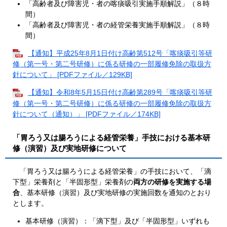
「高齢者及び障害児・者の喀痰吸引実施手順解説」（８時
間）
「高齢者及び障害児・者の経管栄養実施手順解説」（８時
間）
【通知】平成25年8月1日付け高齢第512号「喀痰吸引等研
修（第一号・第二号研修）に係る研修の一部履修免除の取扱方
針について」 [PDFファイル／129KB]
【通知】令和8年5月15日付け高齢第289号「喀痰吸引等研
修（第一号・第二号研修）に係る研修の一部履修免除の取扱方
針について（通知）」 [PDFファイル／174KB]
「胃ろう又は腸ろうによる経管栄養」手技における基本研
修（演習）及び実地研修について
「胃ろう又は腸ろうによる経管栄養」の手技において、「滴
下型」栄養剤と「半固形型」栄養剤の
両方の研修を実施する場
合
、基本研修（演習）及び実地研修の実施回数を通知のとおり
とします。
基本研修（演習）：「滴下型」及び「半固形型」いずれも