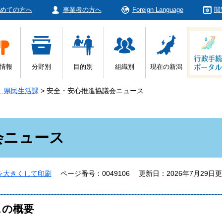
めての方へ
事業者の方へ
Foreign Language
閲
情報
分野別
目的別
組織別
現在の新潟
 県民生活課
>
安全・安心推進協議会ニュース
会ニュース
を大きくして印刷
ページ番号：0049106
更新日：2026年7月29日
スの概要