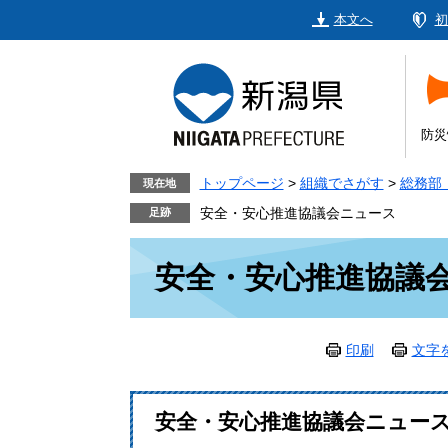
ペ
メ
本文へ
初
ー
ニ
ジ
ュ
の
ー
先
を
頭
飛
防災
で
ば
す。
し
トップページ
>
組織でさがす
>
総務部
現在地
て
安全・安心推進協議会ニュース
本
本
文
安全・安心推進協議
文
へ
印刷
文字
安全・安心推進協議会ニュー