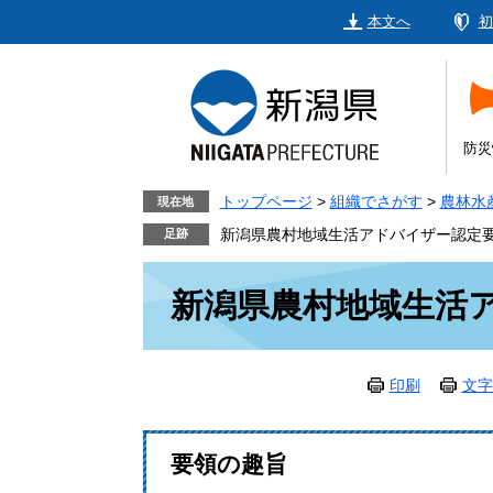
ペ
メ
本文へ
初
ー
ニ
ジ
ュ
の
ー
先
を
頭
飛
防災
で
ば
す。
し
トップページ
>
組織でさがす
>
農林水
現在地
て
新潟県農村地域生活アドバイザー認定
本
本
文
新潟県農村地域生活
文
へ
印刷
文字
要領の趣旨