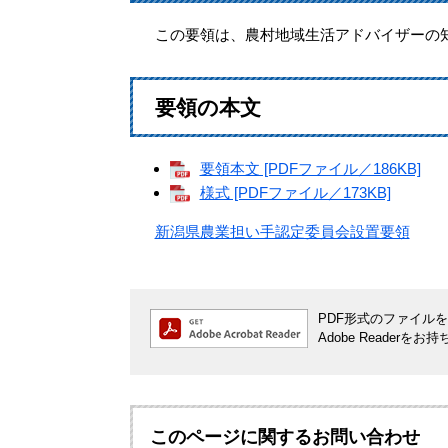
この要領は、農村地域生活アドバイザーの
要領の本文
要領本文 [PDFファイル／186KB]
様式 [PDFファイル／173KB]
新潟県農業担い手認定委員会設置要領
PDF形式のファイルをご
Adobe Reade
このページに関するお問い合わせ