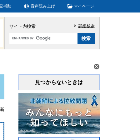
覧補助
音声読み上げ
マイページ
詳細検索
サイト内検索
Google
カ
ス
タ
ム
検
索
見つからないときは
更新