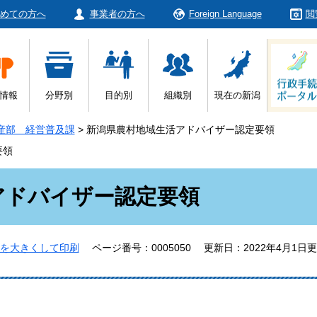
めての方へ
事業者の方へ
Foreign Language
閲
情報
分野別
目的別
組織別
現在の新潟
産部 経営普及課
>
新潟県農村地域生活アドバイザー認定要領
要領
アドバイザー認定要領
を大きくして印刷
ページ番号：0005050
更新日：2022年4月1日