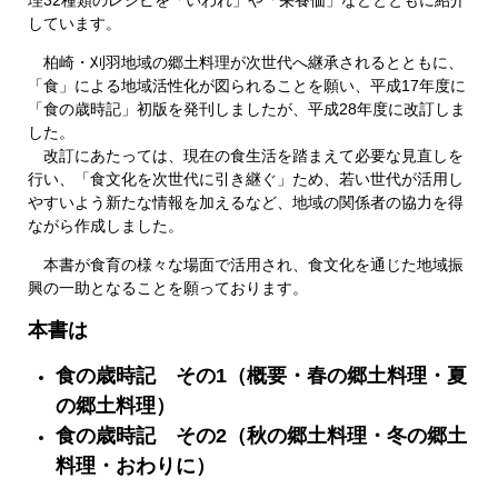
理32種類のレシピを「いわれ」や「栄養価」などとともに紹介
しています。
柏崎・刈羽地域の郷土料理が次世代へ継承されるとともに、
「食」による地域活性化が図られることを願い、平成17年度に
「食の歳時記」初版を発刊しましたが、平成28年度に改訂しま
した。
改訂にあたっては、現在の食生活を踏まえて必要な見直しを
行い、「食文化を次世代に引き継ぐ」ため、若い世代が活用し
やすいよう新たな情報を加えるなど、地域の関係者の協力を得
ながら作成しました。
本書が食育の様々な場面で活用され、食文化を通じた地域振
興の一助となることを願っております。
本書は
食の歳時記 その1（概要・春の郷土料理・夏
の郷土料理）
食の歳時記 その2（秋の郷土料理・冬の郷土
料理・おわりに）