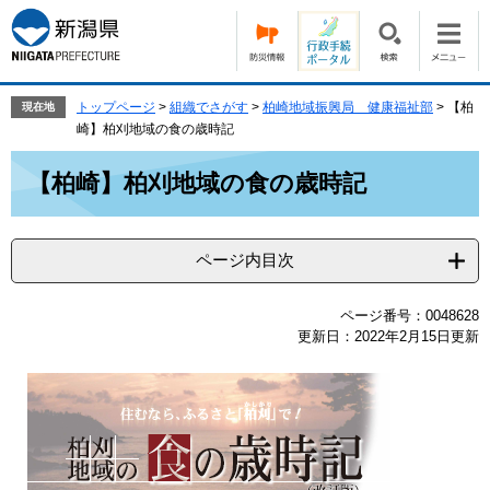
ペ
メ
ー
ニ
ジ
ュ
の
ー
先
を
トップページ
>
組織でさがす
>
柏崎地域振興局 健康福祉部
>
【柏
現在地
頭
飛
崎】柏刈地域の食の歳時記
で
ば
本
す。
し
【柏崎】柏刈地域の食の歳時記
文
て
本
文
ページ内目次
へ
ページ番号：0048628
更新日：2022年2月15日更新