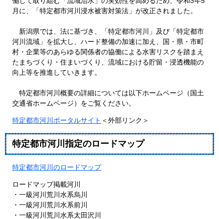
働して取り組む「流域治水」の実効性を高めるため、令和3年5
月に、「特定都市河川浸水被害対策法」が改正されました。
新潟県では、法に基づき、「特定都市河川」及び「特定都市
河川流域」を拡大し、ハード整備の加速に加え、国・県・市町
村・企業等のあらゆる関係者の協働による水害リスクを踏まえ
たまちづくり・住まいづくり、流域における貯留・浸透機能の
向上等を推進していきます。
特定都市河川概要の詳細については以下ホームページ（国土
交通省ホームページ）をご覧ください。
特定都市河川ポータルサイト
＜外部リンク＞
特定都市河川指定のロードマップ
特定都市河川のロードマップ
ロードマップ掲載河川
・一級河川荒川水系烏川
・一級河川荒川水系前川
・一級河川荒川水系太田沢川