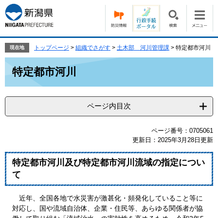
ペ
メ
ー
ニ
ジ
ュ
の
ー
先
を
トップページ
>
組織でさがす
>
土木部 河川管理課
>
特定都市河川
現在地
頭
飛
本
で
ば
特定都市河川
文
す。
し
て
本
ページ内目次
文
へ
ページ番号：0705061
更新日：2025年3月28日更新
特定都市河川及び特定都市河川流域の指定につい
て
近年、全国各地で水災害が激甚化・頻発化していること等に
対応し、国や流域自治体、企業・住民等、あらゆる関係者が協