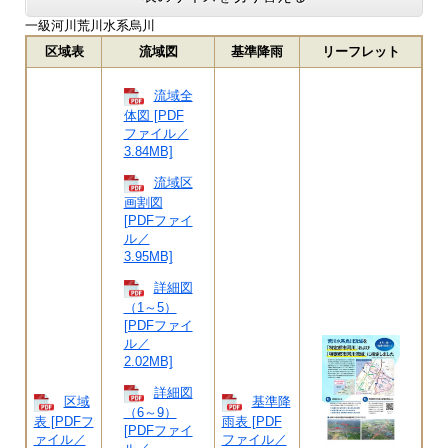
一級河川荒川水系烏川
区域表
流域図
基準降雨
リーフレット
流域全
体図 [PDF
ファイル／
3.84MB]
流域区
画割図
[PDFファイ
ル／
3.95MB]
詳細図
（1～5）
[PDFファイ
ル／
2.02MB]
詳細図
区域
基準降
（6～9）
表 [PDFフ
雨表 [PDF
[PDFファイ
ァイル／
ファイル／