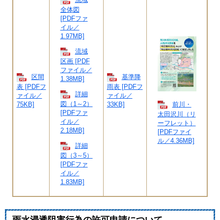
全体図
[PDFファ
イル／
1.97MB]
流域
区画 [PDF
ファイル／
区間
基準降
1.38MB]
表 [PDFフ
雨表 [PDFフ
詳細
ァイル／
ァイル／
図（1～2）
75KB]
33KB]
前川・
[PDFファ
太田沢川（リ
イル／
ーフレット）
2.18MB]
[PDFファイ
ル／4.36MB]
詳細
図（3～5）
[PDFファ
イル／
1.83MB]