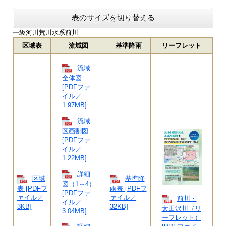
表のサイズを切り替える
一級河川荒川水系前川
区域表
流域図
基準降雨
リーフレット
流域
全体図
[PDFファ
イル／
1.97MB]
流域
区画割図
[PDFファ
イル／
1.22MB]
詳細
区域
基準降
図（1～4）
表 [PDFフ
雨表 [PDFフ
[PDFファ
ァイル／
ァイル／
前川・
イル／
3KB]
32KB]
太田沢川（リ
3.04MB]
ーフレット）