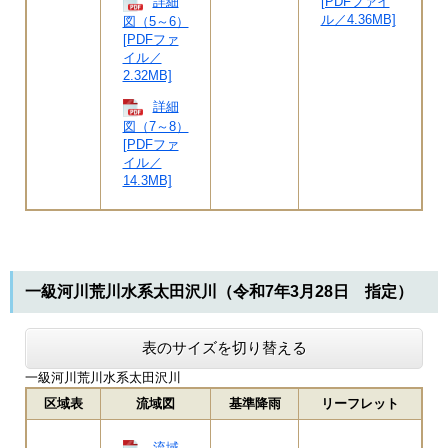
[PDFファイ
詳細
ル／4.36MB]
図（5～6）
[PDFファ
イル／
2.32MB]
詳細
図（7～8）
[PDFファ
イル／
14.3MB]
一級河川荒川水系太田沢川（令和7年3月28日 指定）
表のサイズを切り替える
一級河川荒川水系太田沢川
区域表
流域図
基準降雨
リーフレット
流域