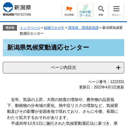
ペ
メ
ー
ニ
ジ
ュ
の
ー
先
を
トップページ
>
組織でさがす
>
環境局 環境政策課
>
新潟県気候変
現在地
頭
飛
動適応センター
で
ば
本
す。
し
新潟県気候変動適応センター
文
て
本
文
ページ内目次
へ
ページ番号：1222331
更新日：2022年4月1日更新
近年、気温の上昇、大雨の頻度の増加や、農作物の品質低
下、動植物の分布域の変化、熱中症リスクの増加など、気候変
動及びその影響が全国各地で現れており、さらに今後、長期に
わたり拡大するおそれがあります。
平成30年12月1日に施行された気候変動適応法に基づき、県