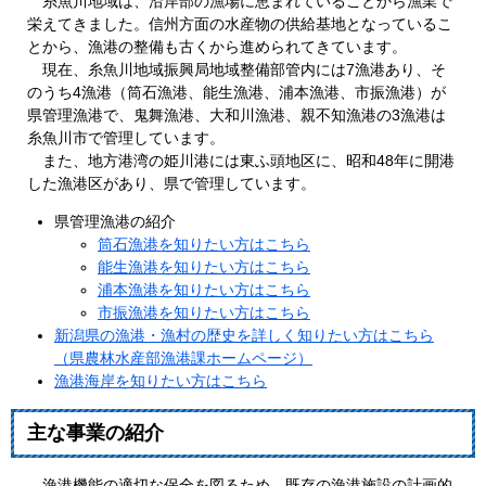
糸魚川地域は、沿岸部の漁場に恵まれていることから漁業で
栄えてきました。信州方面の水産物の供給基地となっているこ
とから、漁港の整備も古くから進められてきています。
現在、糸魚川地域振興局地域整備部管内には7漁港あり、そ
のうち4漁港（筒石漁港、能生漁港、浦本漁港、市振漁港）が
県管理漁港で、鬼舞漁港、大和川漁港、親不知漁港の3漁港は
糸魚川市で管理しています。
また、地方港湾の姫川港には東ふ頭地区に、昭和48年に開港
した漁港区があり、県で管理しています。
県管理漁港の紹介
筒石漁港を知りたい方はこちら
能生漁港を知りたい方はこちら
浦本漁港を知りたい方はこちら
市振漁港を知りたい方はこちら
新潟県の漁港・漁村の歴史を詳しく知りたい方はこちら
（県農林水産部漁港課ホームページ）
漁港海岸を知りたい方はこちら
主な事業の紹介
漁港機能の適切な保全を図るため、既存の漁港施設の計画的