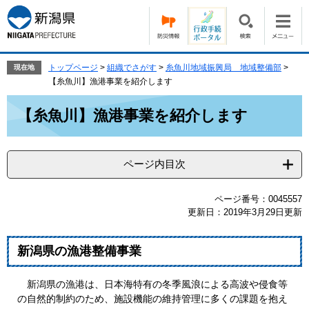
ペ
メ
ー
ニ
ジ
ュ
の
ー
先
を
トップページ
>
組織でさがす
>
糸魚川地域振興局 地域整備部
>
現在地
頭
飛
【糸魚川】漁港事業を紹介します
で
ば
本
す。
し
【糸魚川】漁港事業を紹介します
文
て
本
文
ページ内目次
へ
ページ番号：0045557
更新日：2019年3月29日更新
新潟県の漁港整備事業
新潟県の漁港は、日本海特有の冬季風浪による高波や侵食等
の自然的制約のため、施設機能の維持管理に多くの課題を抱え