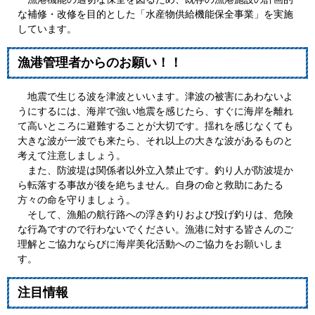
な補修・改修を目的とした「水産物供給機能保全事業」を実施
しています。
漁港管理者からのお願い！！
地震で生じる波を津波といいます。津波の被害にあわないよ
うにするには、海岸で強い地震を感じたら、すぐに海岸を離れ
て高いところに避難することが大切です。揺れを感じなくても
大きな波が一波でも来たら、それ以上の大きな波があるものと
考えて注意しましょう。
また、防波堤は関係者以外立入禁止です。釣り人が防波堤か
ら転落する事故が後を絶ちません。自身の命と救助にあたる
方々の命を守りましょう。
そして、漁船の航行路への浮き釣りおよび投げ釣りは、危険
な行為ですので行わないでください。漁港に対する皆さんのご
理解とご協力ならびに海岸美化活動へのご協力をお願いしま
す。
注目情報