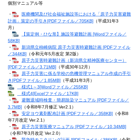
個別マニュアル等
・
医療機関及び社会福祉施設等における「原子力災害避難
計画」策定の手引き[PDFファイル／705KB]
（平成31年3
月）
【策定例・ひな形】施設等避難計画 [Wordファイル／
58KB]
・
新潟県立柿崎病院 原子力災害時避難計画 [PDFファイル
／344KB]
（令和元年5月改定 第2版）
・
原子力災害時避難計画（新潟県立精神医療センター）
[PDFファイル／3.71MB]
（平成30年12月）
・
原子力災害に係る学校の危機管理マニュアル作成の手引
き[PDFファイル／1.85MB]
（平成31年3月）
様式1～3[Wordファイル／255KB]
様式4[Excelファイル／17KB]
・
避難退域時検査・簡易除染マニュアル [PDFファイル／
3.7MB]
（令和8年7月修正 Ver2.1）
・
安定ヨウ素剤配布計画 [PDFファイル／358KB]
（令和8
年7月改定 Ver.2.1）
・
原子力災害医療マニュアル [PDFファイル／10.34MB]
（令和7年3月改定 Ver.2.0）
・
緊急時モニタリング計画 [PDFファイル／386KB]
（令和