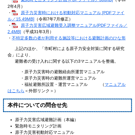
2年4月）
・
原子力災害時における初動対応マニュアル [PDFファイ
ル／15.49MB]
（令和7年7月修正）
・
原子力災害広域避難受入調整マニュアル[PDFファイル／
2.4MB]
（平成31年3月）
・
不特定多数の者が利用する施設等における避難計画のひな形
上記のほか、「市町村による原子力安全対策に関する研究
会」により、
避難者の受け入れに関する以下の3マニュアルを整備。
・原子力災害時の避難経由所運営マニュアル
・原子力災害時の避難所運営マニュアル
・福祉避難所設置・運営マニュアル （
マニュアル
はこちら
＜外部リンク＞
）
本件についての問合せ先
原子力災害広域避難計画（本編）
緊急時モニタリング計画
原子力災害初動対応マニュアル