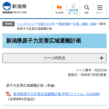
ペ
メ
ー
ニ
ジ
ュ
の
ー
先
を
トップページ
>
分類でさがす
>
県政情報
>
計画・施策・指針
>
新潟
現在地
頭
飛
県原子力災害広域避難計画
で
ば
本
す。
し
新潟県原子力災害広域避難計画
文
て
本
文
ページ内目次
へ
ページ番号：0121114
更新日：2026年7月9日更新
原子力災害広域避難計画（本編）
新潟県原子力災害広域避難計画 [PDFファイル／9.61MB]
（令和8年6月改定）