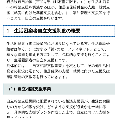
務所設置自治体（市又は県（町村部に限る。））が生活困窮者
への相談支援を実施するほか、住居確保給付金の支給、就労支
援（就労に向けた準備支援を含む。）、家計管理の支援等を行
うことで、自立の支援を行います。
1 生活困窮者自立支援制度の概要
生活困窮者（現に経済的にお困りになっている方。生活保護受
給者は除く。）に対する「第2のセーフティネット」として、
様々な課題を抱える方に対して、包括的な支援を行うことによ
り、生活困窮者の自立を支援します。
具体的には、「自立相談支援事業」を核として、その他生活困
窮者の状況に応じて、住居確保の支援、就労に向けた支援又は
家計管理の支援等を行っていきます。
（1）自立相談支援事業
自立相談支援機関に配置されている相談支援員が、生活にお困
りの方から相談を受け、どのような支援が必要かを一緒に考
え、具体的な支援プランを作成した上で、自立に向けた支援を
行っていきます。