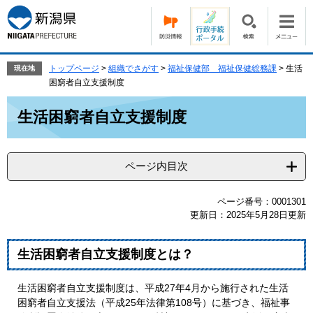
ペ
メ
ー
ニ
ジ
ュ
の
ー
先
を
トップページ
>
組織でさがす
>
福祉保健部 福祉保健総務課
>
生活
現在地
頭
飛
困窮者自立支援制度
で
ば
本
す。
し
生活困窮者自立支援制度
文
て
本
文
ページ内目次
へ
ページ番号：0001301
更新日：2025年5月28日更新
生活困窮者自立支援制度とは？
生活困窮者自立支援制度は、平成27年4月から施行された生活
困窮者自立支援法（平成25年法律第108号）に基づき、福祉事