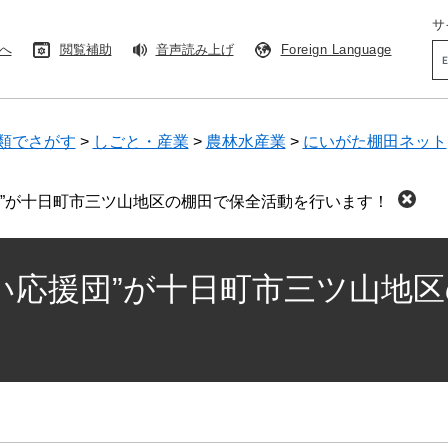
サ
へ
閲覧補助
音声読み上げ
Foreign Language
Go
カ
ス
タ
ム
類でさがす
>
しごと・産業
>
農林水産業
>
にいがた棚田ネット
検
索
団”が十日町市三ツ山地区の棚田で保全活動を行います！
い応援団”が十日町市三ツ山地