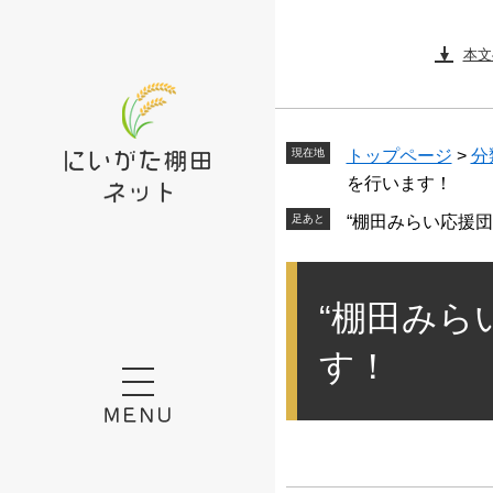
ペ
メ
ー
ニ
本文
ジ
ュ
の
ー
先
を
頭
飛
現在地
トップページ
>
分
で
ば
を行います！
す。
し
“棚田みらい応援
て
本
本
文
文
“棚田みら
へ
す！