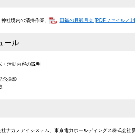
神社境内の清掃作業、
田毎の月観月会 [PDFファイル／143
ュール
式・活動内容の説明
記念撮影
散
社ナカノアイシステム、東京電力ホールディングス株式会社