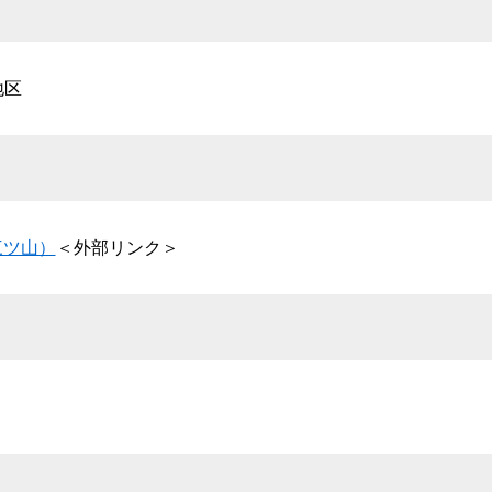
地区
三ツ山）
＜外部リンク＞