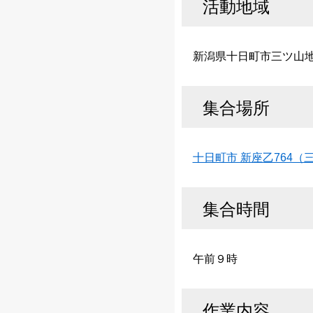
活動地域
新潟県十日町市三ツ山
集合場所
十日町市 新座乙764（
集合時間
午前９時
作業内容