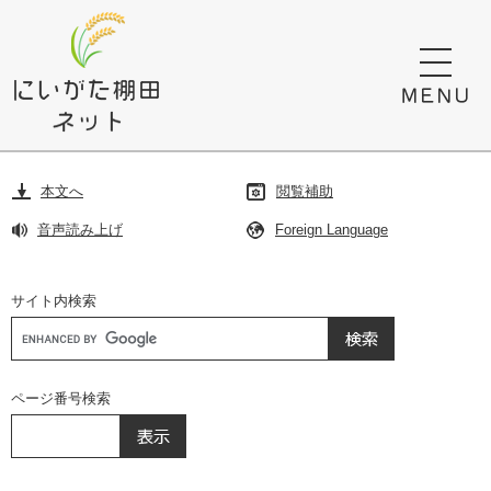
ペ
メ
ー
ニ
ジ
ュ
の
ー
先
を
頭
飛
で
ば
す。
し
本文へ
閲覧補助
て
本
音声読み上げ
Foreign Language
文
へ
サイト内検索
Google
カ
ス
タ
ページ番号検索
ム
検
索