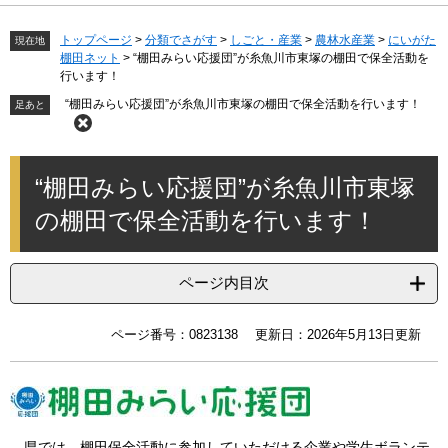
トップページ
>
分類でさがす
>
しごと・産業
>
農林水産業
>
にいがた
現在地
棚田ネット
>
“棚田みらい応援団”が糸魚川市東塚の棚田で保全活動を
行います！
“棚田みらい応援団”が糸魚川市東塚の棚田で保全活動を行います！
本
“棚田みらい応援団”が糸魚川市東塚
文
の棚田で保全活動を行います！
ページ内目次
ページ番号：0823138
更新日：2026年5月13日更新
県では、棚田保全活動に参加していただける企業や学生ボランテ