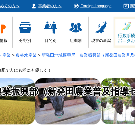
めての方へ
事業者の方へ
Foreign Language
閲
情報
分野別
目的別
組織別
現在の新潟
・産業
>
農林水産業
>
新発田地域振興局 農業振興部（新発田農業普及
穂肥で人にも稲にも優しく！
農業振興部（新発田農業普及指導