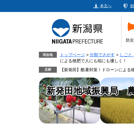
ペ
メ
本文へ
初
ー
ニ
ジ
ュ
の
ー
先
を
頭
飛
防災
で
ば
す。
し
トップページ
>
分類でさがす
>
しごと
現在地
による穂肥で人にも稲にも優しく！
て
本
【新発田】酷暑対策！ドローンによる
文
へ
新発田地域振興局 