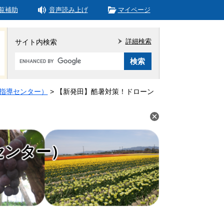
覧補助
音声読み上げ
マイページ
詳細検索
サイト内検索
Google
カ
ス
タ
指導センター）
>
【新発田】酷暑対策！ドローン
ム
検
索
センター）