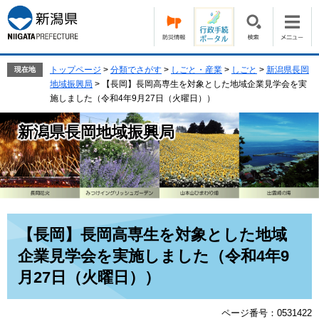
ペ
メ
ー
ニ
ジ
ュ
の
ー
先
を
トップページ
>
分類でさがす
>
しごと・産業
>
しごと
>
新潟県長岡
現在地
頭
飛
地域振興局
>
【長岡】長岡高専生を対象とした地域企業見学会を実
で
ば
施しました（令和4年9月27日（火曜日））
す。
し
て
新潟県長岡地域振興局
本
文
へ
本
【長岡】長岡高専生を対象とした地域
文
企業見学会を実施しました（令和4年9
月27日（火曜日））
ページ番号：0531422