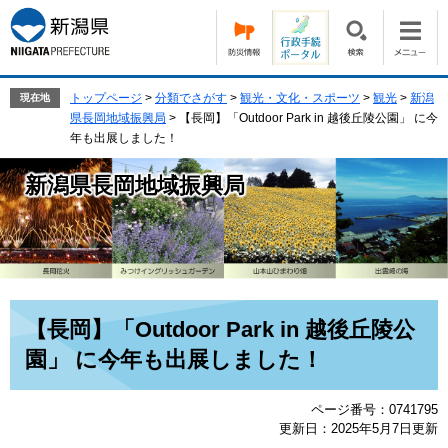
ペ
メ
ー
ニ
ジ
ュ
の
ー
先
を
トップページ
>
分類でさがす
>
観光・文化・スポーツ
>
観光
>
新潟
現在地
頭
飛
県長岡地域振興局
>
【長岡】「Outdoor Park in 越後丘陵公園」 に今
で
ば
年も出展しました！
す。
し
て
新潟県長岡地域振興局
本
文
へ
本
【長岡】「Outdoor Park in 越後丘陵公
文
園」 に今年も出展しました！
ページ番号：0741795
更新日：2025年5月7日更新