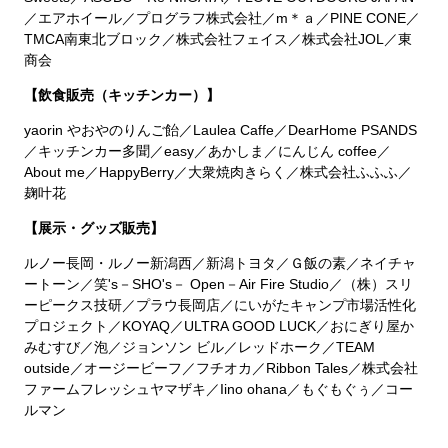
／エアホイール／プログラフ株式会社／m＊ａ／PINE CONE／
TMCA南東北ブロック／株式会社フェイス／株式会社JOL／東
商会
【飲食販売（キッチンカー）】
yaorin やおやのりんご飴／Laulea Caffe／DearHome PSANDS
／キッチンカー多聞／easy／あかしま／にんじん coffee／
About me／HappyBerry／大衆焼肉きらく／株式会社ふふふ／
麹叶花
【展示・グッズ販売】
ルノー長岡・ルノー新潟西／新潟トヨタ／Ｇ飯の素／ネイチャ
ートーン／笑's－SHO's－ Open－Air Fire Studio／（株）スリ
ーピークス技研／プラウ長岡店／にいがたキャンプ市場活性化
プロジェクト／KOYAQ／ULTRA GOOD LUCK／おにぎり屋か
みむすび／泡／ジョンソン ビル／レッドホーク／TEAM
outside／オージービーフ／フチオカ／Ribbon Tales／株式会社
ファームフレッシュヤマザキ／Iino ohana／もぐもぐぅ／コー
ルマン