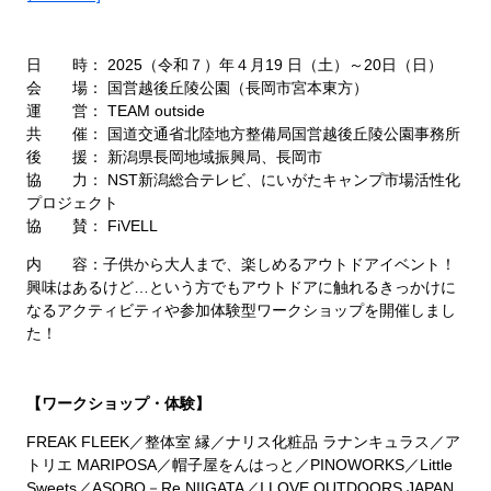
日 時： 2025（令和７）年４月19 日（土）～20日（日）
会 場： 国営越後丘陵公園（長岡市宮本東方）
運 営： TEAM outside
共 催： 国道交通省北陸地方整備局国営越後丘陵公園事務所
後 援： 新潟県長岡地域振興局、長岡市
協 力： NST新潟総合テレビ、にいがたキャンプ市場活性化
プロジェクト
協 賛： FiVELL
内 容：子供から大人まで、楽しめるアウトドアイベント！
興味はあるけど…という方でもアウトドアに触れるきっかけに
なるアクティビティや参加体験型ワークショップを開催しまし
た！
【ワークショップ・体験】
FREAK FLEEK／整体室 縁／ナリス化粧品 ラナンキュラス／ア
トリエ MARIPOSA／帽子屋をんはっと／PINOWORKS／Little
Sweets／ASOBO－Re NIIGATA／I LOVE OUTDOORS JAPAN