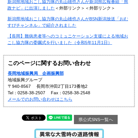
新潟県地域おこし協力隊の丸山雄也さんが新潟県広報番組「県
政ナビ」に出演しました
＜外部リンク＞
＜外部リンク＞
新潟県地域おこし協力隊の丸山雄也さんがBSN新潟放送「おむ
すびチャンネル」で紹介されました
【長岡】難病患者等へのコミュニケーション支援による地域お
こし協力隊の委嘱式を行いました（令和5年11月1日）
このページに関するお問い合わせ
長岡地域振興局 企画振興部
地域振興グループ
〒940-8567
長岡市沖田2丁目173番地2
Tel：0258-38-2507
Fax：0258-38-2548
メールでのお問い合わせはこちら
県公式SNS一覧へ