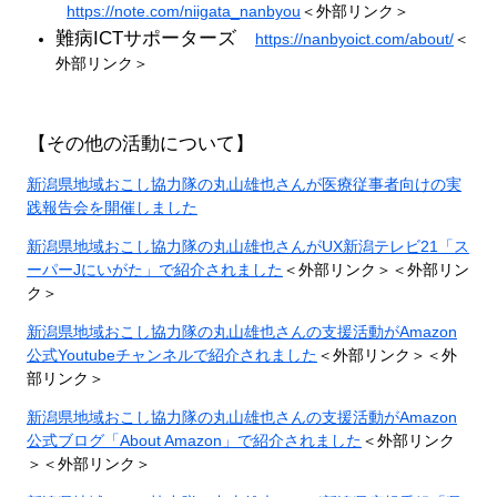
https://note.com/niigata_nanbyou
＜外部リンク＞
難病ICTサポーターズ
https://nanbyoict.com/about/
＜
外部リンク＞
​【その他の活動について】
新潟県地域おこし協力隊の丸山雄也さんが医療従事者向けの実
践報告会を開催しました
新潟県地域おこし協力隊の丸山雄也さんがUX新潟テレビ21「ス
ーパーJにいがた」で紹介されました
＜外部リンク＞
＜外部リン
ク＞
新潟県地域おこし協力隊の丸山雄也さんの支援活動がAmazon
公式Youtubeチャンネルで紹介されました
＜外部リンク＞
＜外
部リンク＞
新潟県地域おこし協力隊の丸山雄也さんの支援活動がAmazon
公式ブログ「About Amazon」で紹介されました
＜外部リンク
＞
＜外部リンク＞