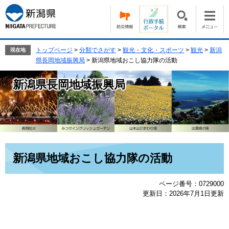
ペ
メ
ー
ニ
ジ
ュ
の
ー
先
を
トップページ
>
分類でさがす
>
観光・文化・スポーツ
>
観光
>
新潟
現在地
頭
飛
県長岡地域振興局
>
新潟県地域おこし協力隊の活動
で
ば
す。
し
新潟県長岡地域振興局
て
本
文
へ
本
新潟県地域おこし協力隊の活動
文
ページ番号：0729000
更新日：2026年7月1日更新