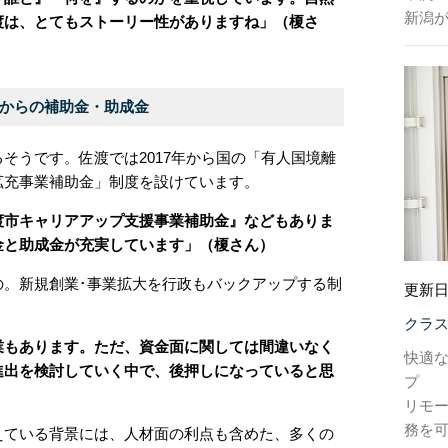
新潟
渡は、とてもストーリー性がありますね」（榎さ
からの補助金・助成金
そうです。佐渡では2017年から国の「有人国境離
拡充事業補助金」制度を設けています。
渡市キャリアアップ支援事業補助金』などもありま
金と助成金が充実しています」（榎さん）
の。新規創業･事業拡大を行政もバックアップする制
更新日
クラ
業もあります。ただ、資金面に関しては間違いなく
快適
進出を検討していく中で、後押しになっていると思
プ
リモ
務を
えている背景には、人材面の利点も含めた、多くの