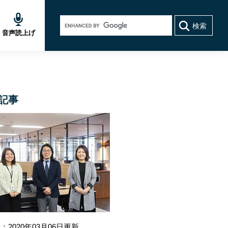
Google
カ
音声読上げ
ス
タ
ム
検
索
記事
：2020年03月06日更新