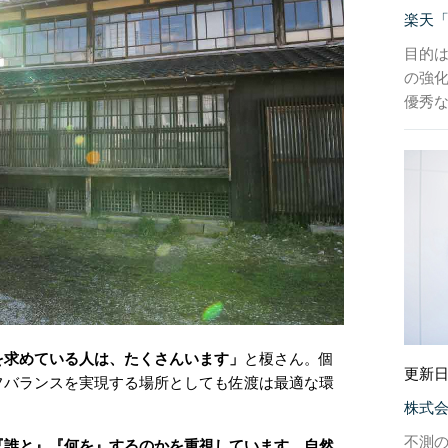
楽天
目的
の強
優秀
を求めている人は、たくさんいます」
と榎さん。個
更新日
フバランスを実現する場所としても佐渡は最適な環
株式会社
不測
『誰と』『何を』するのかを重視しています。自然