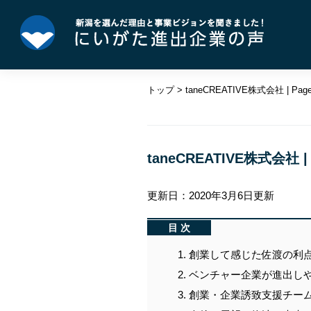
ペ
メ
ー
ニ
ジ
ュ
の
ー
先
を
トップ
>
taneCREATIVE株式会社 | Page
頭
飛
で
ば
す。
し
本
て
文
taneCREATIVE株式会社 | 
本
文
へ
更新日：2020年3月6日更新
目次
創業して感じた佐渡の利
ベンチャー企業が進出し
創業・企業誘致支援チーム