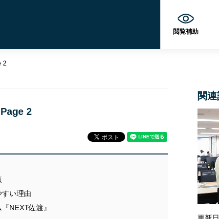
閲覧補助
 2
関連
Page 2
点
やすい理由
『NEXT佐渡』
更新日