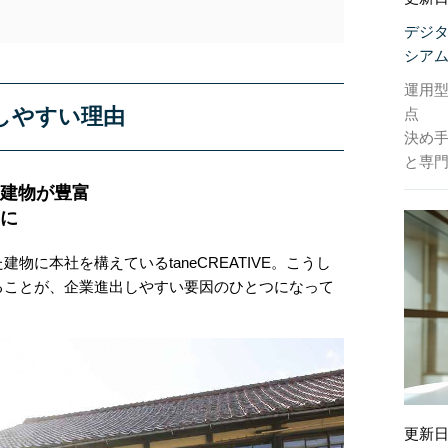
デジ
シア
運用
しやすい理由
点
決め
と専門
建物が豊富
に
物に本社を構えているtaneCREATIVE。こうし
ることが、企業進出しやすい要因のひとつになって
更新日