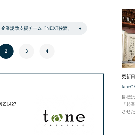
企業誘致支援チーム『NEXT佐渡』
2
3
4
更新日
tane
目標は
乙1427
「起
させ