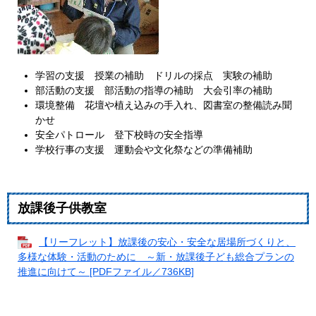
学習の支援 授業の補助 ドリルの採点 実験の補助
部活動の支援 部活動の指導の補助 大会引率の補助
環境整備 花壇や植え込みの手入れ、図書室の整備読み聞
かせ
安全パトロール 登下校時の安全指導
学校行事の支援 運動会や文化祭などの準備補助
放課後子供教室
【リーフレット】放課後の安心・安全な居場所づくりと、
多様な体験・活動のために ～新・放課後子ども総合プランの
推進に向けて～ [PDFファイル／736KB]