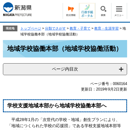
ペ
メ
ー
ニ
ジ
ュ
の
ー
先
を
トップページ
>
分類でさがす
>
教育・子育て
>
教育・生涯学習
>
地
現在地
頭
飛
域学校協働本部（地域学校協働活動）
で
ば
本
す。
し
地域学校協働本部（地域学校協働活動）
文
て
本
文
ページ内目次
へ
ページ番号：0060164
更新日：2019年9月2日更新
学校支援地域本部から地域学校協働本部へ
平成28年1月の「次世代の学校・地域」創生プランにより、
「地域につくられた学校の応援団」である学校支援地域本部等