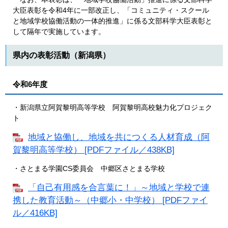
大臣表彰を令和4年に一部改正し、「コミュニティ・スクール
と地域学校協働活動の一体的推進」に係る文部科学大臣表彰と
して隔年で実施しています。
県内の表彰活動（新潟県）
令和6年度
・新潟県立阿賀黎明高等学校 阿賀黎明高校魅力化プロジェク
ト
地域と協働し、地域を共につくる人材育成（阿
賀黎明高等学校） [PDFファイル／438KB]
・さとまる学園CS委員会 中郷区さとまる学校
「自己有用感を合言葉に！」～地域と学校で連
携した教育活動～（中郷小・中学校） [PDFファイ
ル／416KB]