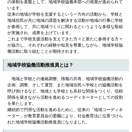
の体制を基盤として、地域学校協働本部への発展が進められて
います。
従来の地域が学校を支援するという一方向の活動から、学校と
地域住民が共に地域の課題を解決する活動や地域の行事に学校
が参画して、共に地域づくりに関わるというような多様な取組
が実施され、成果を上げています。
これまで学校支援活動を支えてきた方々と新たに参画する方々
が協力し、それぞれの経験や知見を尊重しながら、地域学校協
働活動に取り組むことが期待されます。
地域学校協働活動推進員とは？
地域と学校との連絡調整、情報の共有、地域学校協働活動の
企画、調整、そして運営、また地域住民へ学校との協働活動を
呼び掛けるなど、地域とも学校とも良好な関係をつくり、信頼
関係を築きながら活動を進めるコーディネーターとしての役割
を果たします。
継続的で円滑な活動を進めるために、従来の「地域コーディネ
ーター」が教育委員会の委嘱により、社会教育法に位置づけら
れた地域学校協働活動推進員になりました。