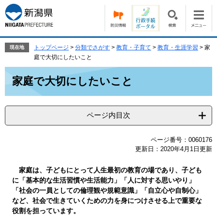
ペ
メ
ー
ニ
ジ
ュ
の
ー
先
を
トップページ
>
分類でさがす
>
教育・子育て
>
教育・生涯学習
>
家
現在地
頭
飛
庭で大切にしたいこと
で
ば
本
す。
し
家庭で大切にしたいこと
文
て
本
文
ページ内目次
へ
ページ番号：0060176
更新日：2020年4月1日更新
家庭は、子どもにとって人生最初の教育の場であり、子ども
に「基本的な生活習慣や生活能力」「人に対する思いやり」
「社会の一員としての倫理観や規範意識」「自立心や自制心」
など、社会で生きていくための力を身につけさせる上で重要な
役割を担っています。