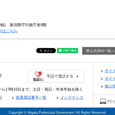
地1 新潟県庁行政庁舎9階
せはこちら
県公式SNS一覧へ
サイ
2
手話で電話する
ガイ
個人
分から17時15分まで、土日・祝日・年末年始を除く
内
直通電話番号一覧
メンテナンス
PC
Copyright © Niigata Prefectural Government. All Rights Reserved.