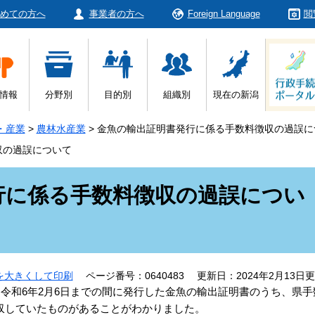
めての方へ
事業者の方へ
Foreign Language
閲
情報
分野別
目的別
組織別
現在の新潟
・産業
>
農林水産業
>
金魚の輸出証明書発行に係る手数料徴収の過誤に
収の過誤について
行に係る手数料徴収の過誤につい
を大きくして印刷
ページ番号：0640483
更新日：2024年2月13日
令和6年2月6日までの間に発行した金魚の輸出証明書のうち、県手
収していたものがあることがわかりました。