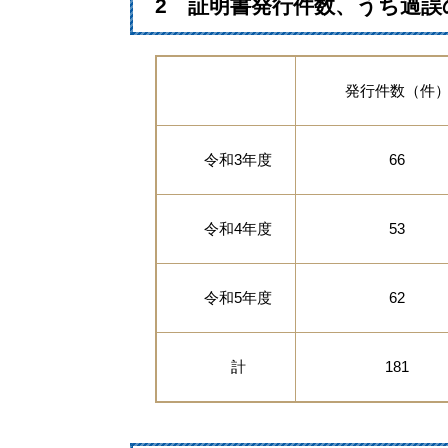
2 証明書発行件数、うち過誤
発行件数（件
令和3年度
66
令和4年度
53
令和5年度
62
計
181