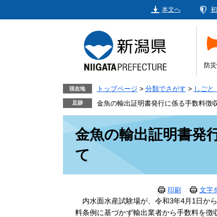
ペ
メ
本文へ
初
ー
ニ
ジ
ュ
の
ー
先
を
頭
飛
防災
で
ば
す。
し
トップページ
>
分類でさがす
>
しごと
現在地
て
金魚の輸出証明書発行に係る手数料徴
本
本
文
金魚の輸出証明書発
文
へ
て
印刷
文字
内水面水産試験場が、令和3年4月1日から
料条例に基づかず輸出業者から手数料を徴