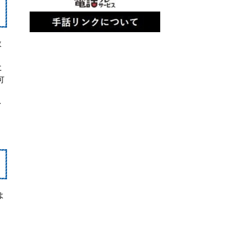
数
に
可
台
よ