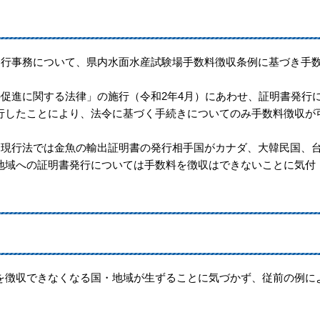
発行事務について、県内水面水産試験場手数料徴収条例に基づき手
の促進に関する法律」の施行（令和2年4月）にあわせ、証明書発行
行したことにより、法令に基づく手続きについてのみ手数料徴収が
、現行法では金魚の輸出証明書の発行相手国がカナダ、大韓民国、
地域への証明書発行については手数料を徴収はできないことに気付
徴収できなくなる国・地域が生ずることに気づかず、従前の例に