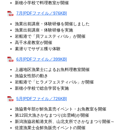
新穂小学校で料理教室が開催
7月[PDFファイル／976KB]
漁業出前講座・体験研修を開催しました
漁業出前講座・体験研修を実施
岩船港で「貝フェスティバル」が開催
高千水産教室が開催
素潜りでサザエ獲り体験
6月[PDFファイル／399KB]
上越地区漁業士によるお魚料理教室開催
漁協女性部の動き
岩船港で「ヒラメフェスティバル」が開催
新穂小学校で総合学習を実施
5月[PDFファイル／726KB]
漁協青年部が鮮魚直売イベント・お魚教室を開催
第12回大漁さかなまつり(出雲崎)が開催
新潟漁協岩船港支所、山北支所でさかなまつり開催～
佐渡漁業士会鮮魚販売イベントの開催