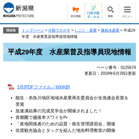
ペ
メ
ー
ニ
ジ
ュ
の
ー
先
を
トップページ
>
分類でさがす
>
しごと・産業
>
農林水産業
>
平成29
現在地
頭
飛
年度 水産業普及指導員現地情報
で
ば
本
す。
し
平成29年度 水産業普及指導員現地情報
文
て
本
ページ番号：0125674
文
更新日：2019年6月29日更新
へ
3月[PDFファイル／600KB]
能生・糸魚川地区地域水産業再生委員会が全漁連会長賞を
受賞
急速凍結庫の完成見学会が開催されました！
首都圏で越後本ズワイをPr
「産地関係者のための品質・衛生管理講習会」開催
佐渡観光協会とタッグを組んだ地魚料理教室の開催