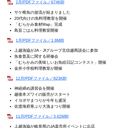
2月[PDFファイル／674KB]
サケ稚魚の放流が始まりました
20代向けの魚料理教室を開催
「むらかみ食材Map」完成
島旨ごはん料理教室開催
1月[PDFファイル／1.8MB]
上越漁協がJA・Jfグループ北信越商談会に参加
魚食普及に関する研修会
「むらかみの美味しいお魚絵日記コンテスト」開催
金井小学校料理教室が開催
12月[PDFファイル／823KB]
神経締め講習会を開催
越後本ズワイの販売がスタート
イヨボヤまつりが今年も盛況
佐渡海府寒ぶり大漁まつり開催
11月[PDFファイル／3.02MB]
上越漁協が岐阜県のJA直売所イベントに出店