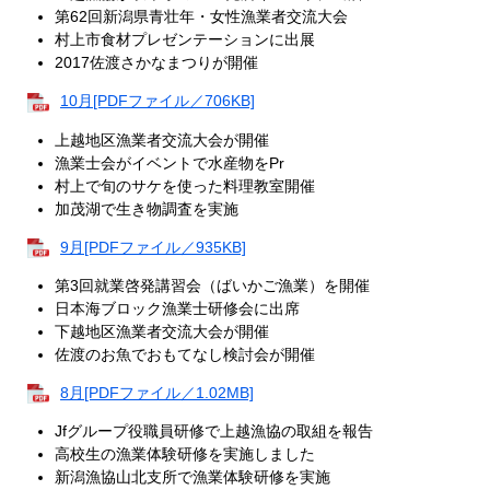
第62回新潟県青壮年・女性漁業者交流大会
村上市食材プレゼンテーションに出展
2017佐渡さかなまつりが開催
10月[PDFファイル／706KB]
上越地区漁業者交流大会が開催
漁業士会がイベントで水産物をPr
村上で旬のサケを使った料理教室開催
加茂湖で生き物調査を実施
9月[PDFファイル／935KB]
第3回就業啓発講習会（ばいかご漁業）を開催
日本海ブロック漁業士研修会に出席
下越地区漁業者交流大会が開催
佐渡のお魚でおもてなし検討会が開催
8月[PDFファイル／1.02MB]
Jfグループ役職員研修で上越漁協の取組を報告
高校生の漁業体験研修を実施しました
新潟漁協山北支所で漁業体験研修を実施