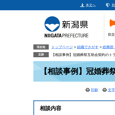
ペ
メ
本文へ
初
ー
ニ
ジ
ュ
の
ー
先
を
頭
飛
防災
で
ば
す。
し
トップページ
>
組織でさがす
>
総務部
現在地
て
【相談事例】冠婚葬祭互助会契約のト
本
本
文
【相談事例】冠婚葬
文
へ
印刷
文字
相談内容