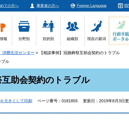
めての方へ
事業者の方へ
Foreign Language
閲
情報
分野別
目的別
組織別
現在の新潟
 消費生活センター
>
【相談事例】冠婚葬祭互助会契約のトラブル
ラブル
祭互助会契約のトラブル
を大きくして印刷
ページ番号：0181855
更新日：2019年8月3日