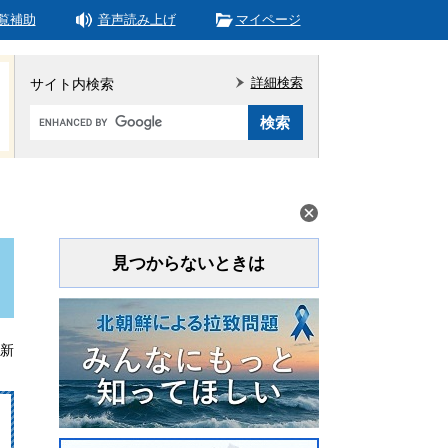
覧補助
音声読み上げ
マイページ
詳細検索
サイト内検索
Google
カ
ス
タ
ム
検
索
見つからないときは
更新