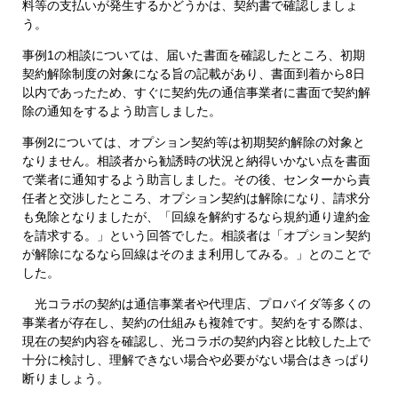
料等の支払いが発生するかどうかは、契約書で確認しましょ
う。
事例1の相談については、届いた書面を確認したところ、初期
契約解除制度の対象になる旨の記載があり、書面到着から8日
以内であったため、すぐに契約先の通信事業者に書面で契約解
除の通知をするよう助言しました。
事例2については、オプション契約等は初期契約解除の対象と
なりません。相談者から勧誘時の状況と納得いかない点を書面
で業者に通知するよう助言しました。その後、センターから責
任者と交渉したところ、オプション契約は解除になり、請求分
も免除となりましたが、「回線を解約するなら規約通り違約金
を請求する。」という回答でした。相談者は「オプション契約
が解除になるなら回線はそのまま利用してみる。」とのことで
した。
光コラボの契約は通信事業者や代理店、プロバイダ等多くの
事業者が存在し、契約の仕組みも複雑です。契約をする際は、
現在の契約内容を確認し、光コラボの契約内容と比較した上で
十分に検討し、理解できない場合や必要がない場合はきっぱり
断りましょう。