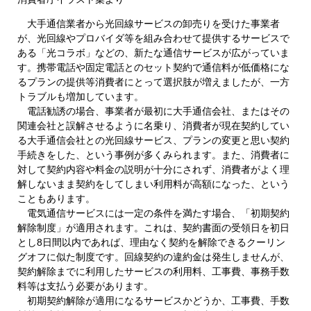
大手通信業者から光回線サービスの卸売りを受けた事業者
が、光回線やプロバイダ等を組み合わせて提供するサービスで
ある「光コラボ」などの、新たな通信サービスが広がっていま
す。携帯電話や固定電話とのセット契約で通信料が低価格にな
るプランの提供等消費者にとって選択肢が増えましたが、一方
トラブルも増加しています。
電話勧誘の場合、事業者が最初に大手通信会社、またはその
関連会社と誤解させるように名乗り、消費者が現在契約してい
る大手通信会社との光回線サービス、プランの変更と思い契約
手続きをした、という事例が多くみられます。また、消費者に
対して契約内容や料金の説明が十分にされず、消費者がよく理
解しないまま契約をしてしまい利用料が高額になった、という
こともあります。
電気通信サービスには一定の条件を満たす場合、「初期契約
解除制度」が適用されます。これは、契約書面の受領日を初日
とし8日間以内であれば、理由なく契約を解除できるクーリン
グオフに似た制度です。回線契約の違約金は発生しませんが、
契約解除までに利用したサービスの利用料、工事費、事務手数
料等は支払う必要があります。
初期契約解除が適用になるサービスかどうか、工事費、手数