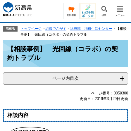
ペ
メ
ー
ニ
ジ
ュ
の
ー
先
を
トップページ
>
組織でさがす
>
総務部 消費生活センター
>
【相談
現在地
頭
飛
事例】 光回線（コラボ）の契約トラブル
で
ば
本
す。
し
【相談事例】 光回線（コラボ）の契
文
て
約トラブル
本
文
へ
ページ内目次
ページ番号：0059300
更新日：2019年3月29日更新
相談内容