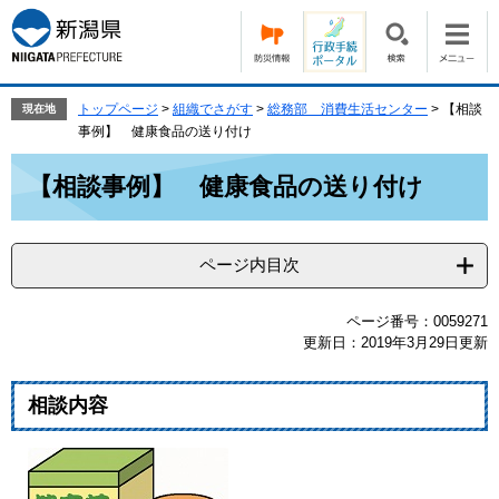
ペ
メ
ー
ニ
ジ
ュ
の
ー
先
を
トップページ
>
組織でさがす
>
総務部 消費生活センター
>
【相談
現在地
頭
飛
事例】 健康食品の送り付け
で
ば
本
す。
し
【相談事例】 健康食品の送り付け
文
て
本
文
ページ内目次
へ
ページ番号：0059271
更新日：2019年3月29日更新
相談内容