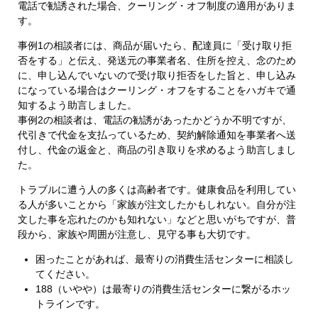
電話で勧誘された場合、クーリング・オフ制度の適用がありま
す。
事例1の相談者には、商品が届いたら、配達員に「受け取り拒
否をする」と伝え、発送元の事業者名、住所を控え、念のため
に、申し込んでいないので受け取り拒否をした旨と、申し込み
になっている場合はクーリング・オフをすることをハガキで通
知するよう助言しました。
事例2の相談者は、電話の勧誘があったかどうか不明ですが、
代引きで代金を支払っているため、契約解除通知を事業者へ送
付し、代金の返金と、商品の引き取りを求めるよう助言しまし
た。
トラブルに遭う人の多くは高齢者です。健康食品を利用してい
る人が多いことから「家族が注文したかもしれない。自分が注
文した事を忘れたのかも知れない」などと思いがちですが、普
段から、家族や周囲が注意し、見守る事も大切です。
困ったことがあれば、最寄りの消費生活センターに相談し
てください。
188（いやや）は最寄りの消費生活センターに繋がるホッ
トラインです。