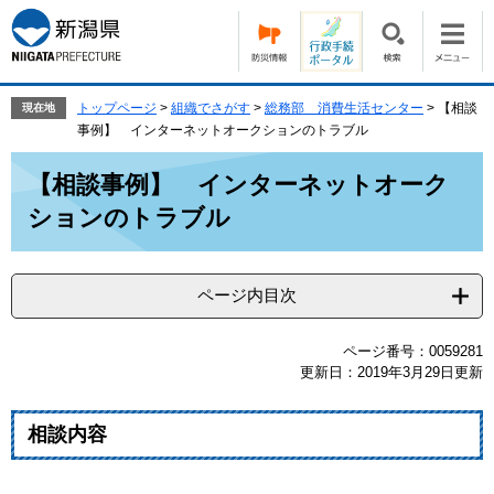
ペ
メ
ー
ニ
ジ
ュ
の
ー
先
を
トップページ
>
組織でさがす
>
総務部 消費生活センター
>
【相談
現在地
頭
飛
事例】 インターネットオークションのトラブル
で
ば
本
す。
し
【相談事例】 インターネットオーク
文
て
ションのトラブル
本
文
へ
ページ内目次
ページ番号：0059281
更新日：2019年3月29日更新
相談内容