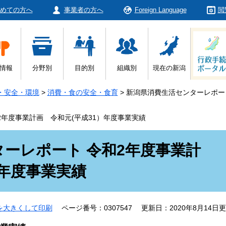
めての方へ
事業者の方へ
Foreign Language
閲
情報
分野別
目的別
組織別
現在の新潟
・安全・環境
>
消費・食の安全・食育
>
新潟県消費生活センターレポート
2年度事業計画 令和元(平成31）年度事業実績
ーレポート 令和2年度事業計
）年度事業実績
を大きくして印刷
ページ番号：0307547
更新日：2020年8月14日