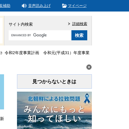
覧補助
音声読み上げ
マイページ
詳細検索
サイト内検索
Google
カ
ス
タ
 令和2年度事業計画 令和元(平成31）年度事業
ム
検
索
見つからないときは
更新