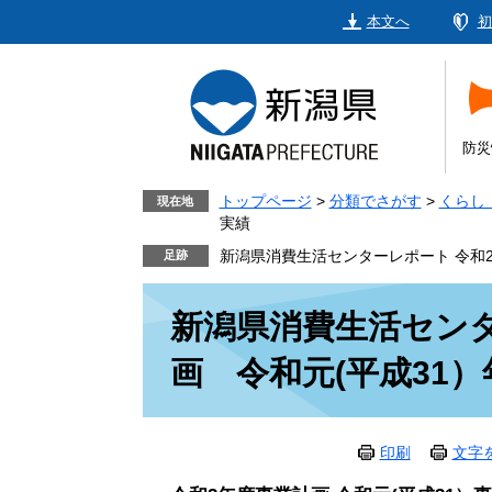
ペ
メ
本文へ
初
ー
ニ
ジ
ュ
の
ー
先
を
頭
飛
防災
で
ば
す。
し
トップページ
>
分類でさがす
>
くらし
現在地
実績
て
本
新潟県消費生活センターレポート 令和
文
本
へ
新潟県消費生活センタ
文
画 令和元(平成31
印刷
文字