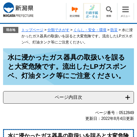
ペ
メ
ー
ニ
ジ
ュ
の
ー
先
を
トップページ
>
分類でさがす
>
くらし・安全・環境
>
防災
>
水に浸
現在地
頭
飛
かったガス器具の取扱いを誤ると大変危険です。流出したLPガスボ
で
ば
ンベ、灯油タンク等にご注意ください。
す。
し
本
て
水に浸かったガス器具の取扱いを誤る
文
本
と大変危険です。流出したLPガスボン
文
へ
ベ、灯油タンク等にご注意ください。
ページ内目次
ページ番号：0512849
更新日：2022年8月4日更新
水に浸かったガス器具の取扱いを誤ると大変危険