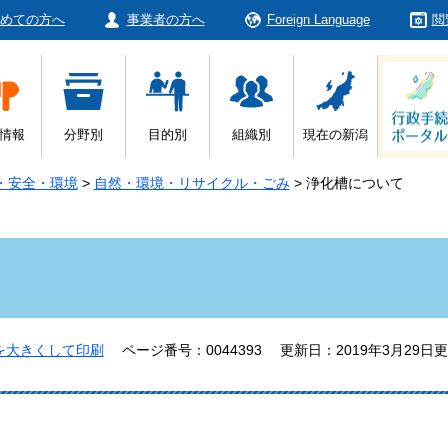
めての方へ
事業者の方へ
Foreign Language
閲
情報
分野別
目的別
組織別
現在の新潟
・安全・環境
>
自然・環境・リサイクル・ごみ
>
浄化槽について
を大きくして印刷
ページ番号：0044393
更新日：2019年3月29日