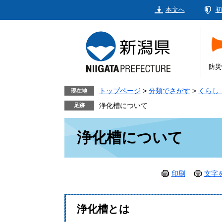
ペ
メ
本文へ
初
ー
ニ
ジ
ュ
の
ー
先
を
頭
飛
防災
で
ば
す。
し
トップページ
>
分類でさがす
>
くらし
現在地
て
浄化槽について
本
本
文
浄化槽について
文
へ
印刷
文字
浄化槽とは