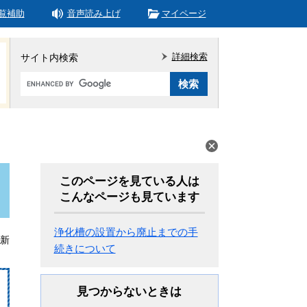
覧補助
音声読み上げ
マイページ
詳細検索
サイト内検索
Google
カ
ス
タ
ム
検
索
このページを見ている人は
こんなページも見ています
浄化槽の設置から廃止までの手
更新
続きについて
見つからないときは