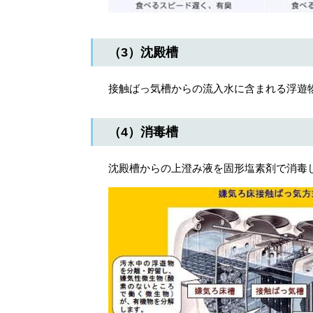
（3）沈殿槽
接触ばっ気槽からの流入水に含まれる浮遊
（4）消毒槽
沈殿槽からの上澄み液を固形塩素剤で消毒