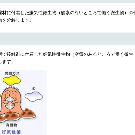
濾材に付着した嫌気性微生物（酸素のないところで働く微生物）の
物を分解します。
態で接触剤に付着した好気性微生物（空気のあるところで働く微生
します。