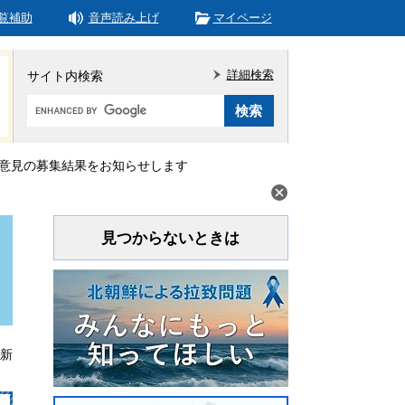
覧補助
音声読み上げ
マイページ
詳細検索
サイト内検索
Google
カ
ス
タ
意見の募集結果をお知らせします
ム
検
索
見つからないときは
更新