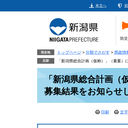
ペ
メ
本文へ
初
ー
ニ
ジ
ュ
の
ー
先
を
頭
飛
防災
で
ば
す。
し
トップページ
>
分類でさがす
>
県政情
現在地
て
「新潟県総合計画（仮称）」（素案）
本
本
文
「新潟県総合計画（
文
へ
募集結果をお知らせ
印刷
文字