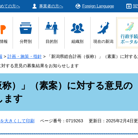
めての方へ
事業者の方へ
Foreign Language
閲
情報
分野別
目的別
組織別
現在の新潟
報
>
計画・施策・指針
>
「新潟県総合計画（仮称）」（素案）に対する
に対する意見の募集結果をお知らせします
仮称）」（素案）に対する意見の
します
を大きくして印刷
ページ番号：0719263
更新日：2025年2月4日