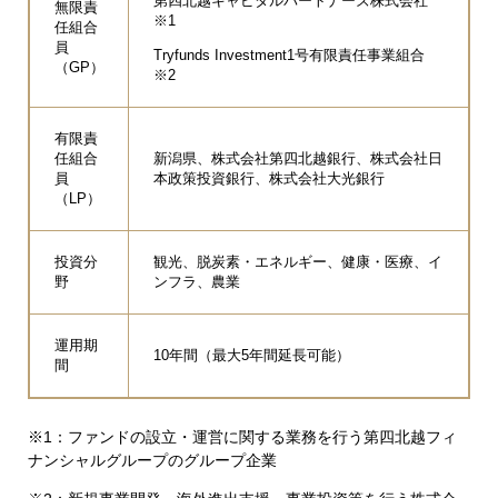
第四北越キャピタルパートナーズ株式会社
無限責
※1
任組合
員
Tryfunds Investment1号有限責任事業組合
（GP）
※2
有限責
任組合
新潟県、株式会社第四北越銀行、株式会社日
員
本政策投資銀行、株式会社大光銀行
（LP）
投資分
観光、脱炭素・エネルギー、健康・医療、イ
野
ンフラ、農業
運用期
10年間（最大5年間延長可能）
間
※1：ファンドの設立・運営に関する業務を行う第四北越フィ
ナンシャルグループのグループ企業