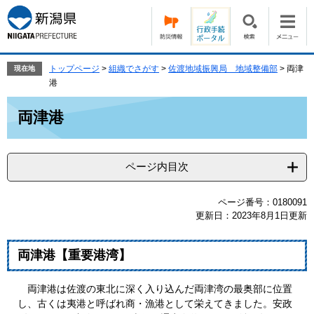
ペ
メ
ー
ニ
ジ
ュ
の
ー
先
を
トップページ
>
組織でさがす
>
佐渡地域振興局 地域整備部
>
両津
現在地
頭
飛
港
で
ば
本
す。
し
両津港
文
て
本
文
ページ内目次
へ
ページ番号：0180091
更新日：2023年8月1日更新
両津港【重要港湾】
両津港は佐渡の東北に深く入り込んだ両津湾の最奥部に位置
し、古くは夷港と呼ばれ商・漁港として栄えてきました。安政