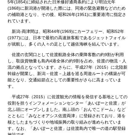
5年(1854)に締結された日米修好通商条約により明治元年
(1868)に新潟港が開港した際には、同港の緊急避難などのため
の補助港となり、その後、昭和26年(1951)に重要港湾に指定さ
れています。
新潟-両津間は、昭和44年(1969)にカーフェリー、昭和52年
(1977)には、日本で最初の高速旅客船であるジェットフォイル
が就航し、多くの人々の足として越佐海峡を結んでいます。
佐渡の玄関口として佐渡航路全体の乗降客数の約9割が利用
し、取扱貨物量も島内4港全体の約9割を占め、佐渡の物流・人
流の拠点となっています。さらに、平成27年（2015）に北陸新
幹線が開業し、新潟－佐渡－上越を巡る周遊ルートの構築が可
能となり、交通結節点としての重要性がさらに高まっていま
す。
平成27年（2015）に佐渡観光の情報を発信する基地としての
役割を担うインフォメーションセンター「あいぽーと佐渡」が
北ふ頭にオープンしました。南ふ頭の「おんでこドーム」など
とともに「みなとオアシス佐渡両津」に登録されており、港を
核としたまちづくりや地域振興の取り組みが進められていま
す。なお、「あいぽーと佐渡」は佐渡島内で唯一の道の駅登録
施設です。