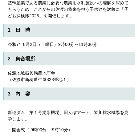
基幹産業である農業に必要な農業用水利施設への理解を深めて
もらうため、これからの佐渡の将来を担う子供達を対象に「子
ども探検隊2025」を開催します。
1 日 時
令和7年8月2日（土曜日）9時00分～11時30分
2 集合場所
佐渡地域振興局農地庁舎
（佐渡市新穂瓜生屋328番地１）
3 内 容
新穂ダム、第１号揚水機場、田んぼアート、皆川排水機場を見
学します。
・開会式（ 9時00分～ 9時10分）