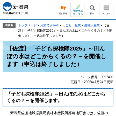
ペ
メ
ー
ニ
ジ
ュ
の
ー
先
を
トップページ
>
分類でさがす
>
しごと・産業
>
農林水産業
>
【佐
現在地
頭
飛
渡】「子ども探検隊2025」～田んぼの水はどこからくるの？～を開
で
ば
催します（申込は終了しました）
す。
し
本
て
【佐渡】「子ども探検隊2025」～田ん
文
本
ぼの水はどこからくるの？～を開催し
文
へ
ます（申込は終了しました）
ページ番号：0597498
更新日：2025年7月24日更新
「子ども探検隊2025」～田んぼの水はどこから
くるの？～を開催します。
新潟県佐渡地域振興局農林水産振興部農地庁舎では、佐渡の