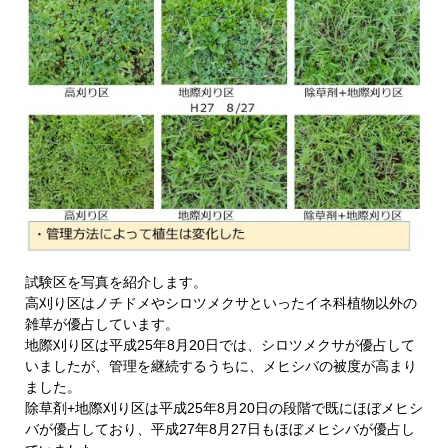
試験区を写真を紹介します。
高刈り区はノチドメやシロツメクサといったイネ科植物以外の
雑草が優占しています。
地際刈り区は平成25年8月20日では、シロツメクサが優占して
いましたが、管理を継続するうちに、メヒシバの被度が高まり
ました。
除草剤+地際刈り区は平成25年8月20日の段階で既にほぼメヒシ
バが優占しており、平成27年8月27日もほぼメヒシバが優占し