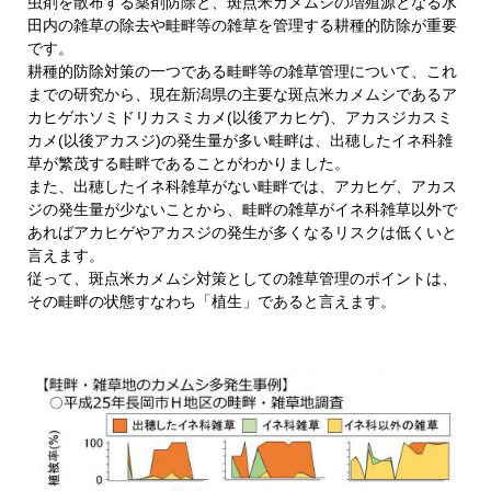
虫剤を散布する薬剤防除と、斑点米カメムシの増殖源となる水
田内の雑草の除去や畦畔等の雑草を管理する耕種的防除が重要
です。
耕種的防除対策の一つである畦畔等の雑草管理について、これ
までの研究から、現在新潟県の主要な斑点米カメムシであるア
カヒゲホソミドリカスミカメ(以後アカヒゲ)、アカスジカスミ
カメ(以後アカスジ)の発生量が多い畦畔は、出穂したイネ科雑
草が繁茂する畦畔であることがわかりました。
また、出穂したイネ科雑草がない畦畔では、アカヒゲ、アカス
ジの発生量が少ないことから、畦畔の雑草がイネ科雑草以外で
あればアカヒゲやアカスジの発生が多くなるリスクは低くいと
言えます。
従って、斑点米カメムシ対策としての雑草管理のポイントは、
その畦畔の状態すなわち「植生」であると言えます。