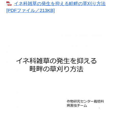
イネ科雑草の発生を抑える畦畔の草刈り方法
[PDFファイル／213KB]