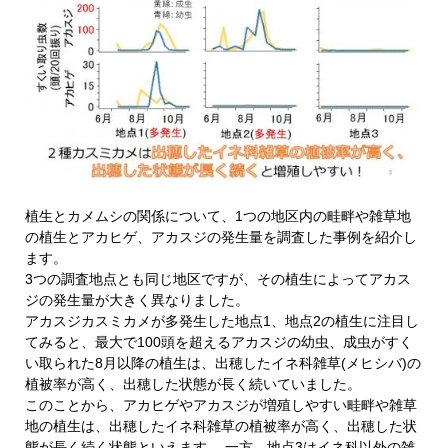
植生とカメムシの関係について、1つの地区内の畦畔や雑草地
の植生とアカヒゲ、アカスジの発生量を調査した事例を紹介し
ます。
3つの調査地点とも同じ地区ですが、その植生によってアカス
ジの発生量が大きく異なりました。
アカスジカスミカメが多発生した地点1、地点2の植生に注目し
てみると、最大で100頭を超えるアカスジの幼虫、成虫がすく
い取られた8月以降の植生は、出穂したイネ科雑草(メヒシバ)の
植被率が高く、出穂した状態が長く続いていました。
このことから、アカヒゲやアカスジが増殖しやすい畦畔や雑草
地の植生は、出穂したイネ科雑草の植被率が高く、出穂した状
態が長く続く状態といえます。 一方、地点3はイネ科以外の雑