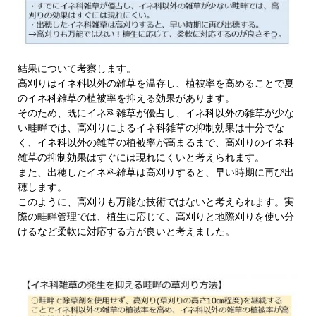
結果について考察します。
高刈りはイネ科以外の雑草を温存し、植被率を高めることで夏
のイネ科雑草の植被率を抑える効果があります。
そのため、既にイネ科雑草が優占し、イネ科以外の雑草が少な
い畦畔では、高刈りによるイネ科雑草の抑制効果は十分でな
く、イネ科以外の雑草の植被率が高まるまで、高刈りのイネ科
雑草の抑制効果はすぐには現れにくいと考えられます。
また、出穂したイネ科雑草は高刈りすると、早い時期に再び出
穂します。
このように、高刈りも万能な技術ではないと考えられます。実
際の畦畔管理では、植生に応じて、高刈りと地際刈りを使い分
けるなど柔軟に対応する方が良いと考えました。