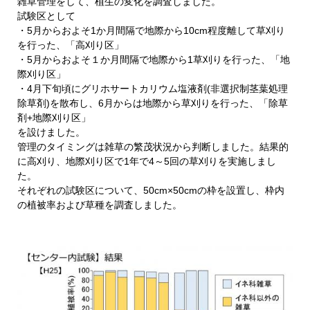
雑草管理をして、植生の変化を調査しました。
試験区として
・5月からおよそ1か月間隔で地際から10cm程度離して草刈り
を行った、「高刈り区」
・5月からおよそ１か月間隔で地際から1草刈りを行った、「地
際刈り区」
・4月下旬頃にグリホサートカリウム塩液剤(非選択制茎葉処理
除草剤)を散布し、6月からは地際から草刈りを行った、「除草
剤+地際刈り区」
を設けました。
管理のタイミングは雑草の繁茂状況から判断しました。結果的
に高刈り、地際刈り区で1年で4～5回の草刈りを実施しまし
た。
それぞれの試験区について、50cm×50cmの枠を設置し、枠内
の植被率および草種を調査しました。