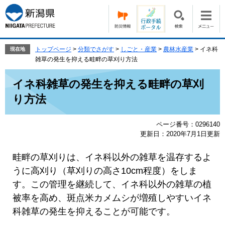
ペ
メ
ー
ニ
ジ
ュ
の
ー
先
を
トップページ
>
分類でさがす
>
しごと・産業
>
農林水産業
>
イネ科
現在地
頭
飛
雑草の発生を抑える畦畔の草刈り方法
で
ば
本
す。
し
イネ科雑草の発生を抑える畦畔の草刈
文
て
り方法
本
文
へ
ページ番号：0296140
更新日：2020年7月1日更新
畦畔の草刈りは、イネ科以外の雑草を温存するよ
うに高刈り（草刈りの高さ10cm程度）をしま
す。この管理を継続して、イネ科以外の雑草の植
被率を高め、斑点米カメムシが増殖しやすいイネ
科雑草の発生を抑えることが可能です。