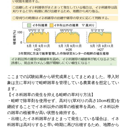
ここまでの試験結果から研究成果としてまとめました。導入対
象は主に草刈りで畦畔雑草を管理している農業者を想定してい
ます。
【イネ科雑草の発生を抑える畦畔の草刈り方法】
・畦畔で除草剤を使用せず、高刈り(草刈りの高さ10cm程度)を
継続することでイネ科以外の雑草の植被率を高め、イネ科以外
の雑草の植被率が高い状態を維持する。
・出穂したイネ科雑草がまとまって発生している場合は、イネ
科雑草は高刈りすると早い時期に再び出穂するため、地際から