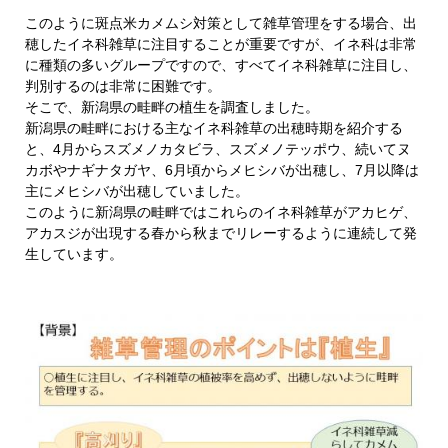
このように斑点米カメムシ対策として雑草管理をする場合、出
穂したイネ科雑草に注目することが重要ですが、イネ科は非常
に種類の多いグループですので、すべてイネ科雑草に注目し、
判別するのは非常に困難です。
そこで、新潟県の畦畔の植生を調査しました。
新潟県の畦畔における主なイネ科雑草の出穂時期を紹介する
と、4月からスズメノカタビラ、スズメノテッポウ、続いてヌ
カボやナギナタガヤ、6月頃からメヒシバが出穂し、7月以降は
主にメヒシバが出穂していました。
このように新潟県の畦畔ではこれらのイネ科雑草がアカヒゲ、
アカスジが出現する春から秋までリレーするように連続して発
生しています。