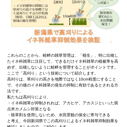
これらのことから、畦畔の雑草管理は、「植生」、特に出穂し
たイネ科雑草に注目して、できるだけイネ科雑草の植被率を高
めず、出穂しないように畦畔を管理することがポイントです。
ここで「高刈り」という技術について紹介します。
高刈りは、草刈りの高さを地際ではなく10cm程度にすること
で、その後のイネ科雑草の発生の抑制に有効であるとされる方
法です。
私たちは高刈りにより、
・イネ科雑草が抑制されれば、アカヒゲ、アカスジといった斑
点米カメムシ対策となる
・除草剤を使用しないため、水田景観の保全に寄与できる
と考え、今回新潟県でこの高刈りによるイネ科雑草抑制効果を
検証しましたので、ご紹介します。