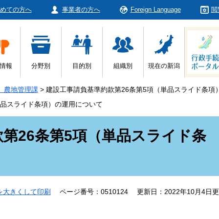
めての方へ
事業者の方へ
Foreign Language
閲
情報
分野別
目的別
組織別
現在の新潟
 農地管理課
>
建設工事請負基準約款第26条第5項（単品スライド条項
単品スライド条項）の運用について
第26条第5項（単品スライド条
を大きくして印刷
ページ番号：0510124
更新日：2022年10月4日