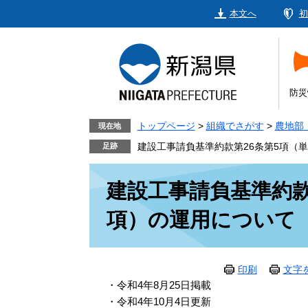
ペ
メ
本文へ
初
ー
ニ
ジ
ュ
の
ー
先
を
頭
飛
防災
で
ば
す。
し
トップページ
>
組織でさがす
>
農地部
現在地
て
建設工事請負基準約款第26条第5項（
本
本
文
建設工事請負基準約款
文
へ
項）の運用について
印刷
文字
・令和4年8月25日掲載
・令和4年10月4日更新