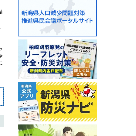
基
た
ら
条
に