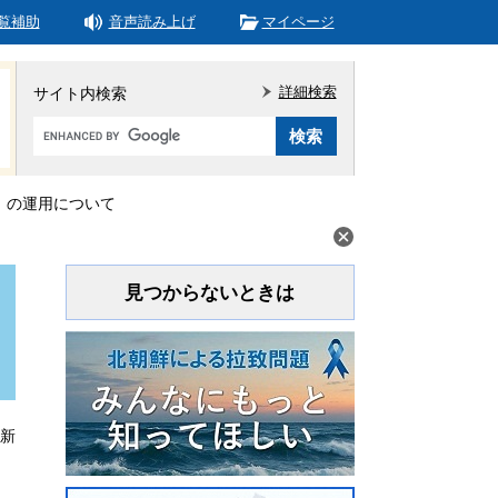
覧補助
音声読み上げ
マイページ
詳細検索
サイト内検索
Google
カ
ス
タ
）の運用について
ム
検
索
見つからないときは
更新