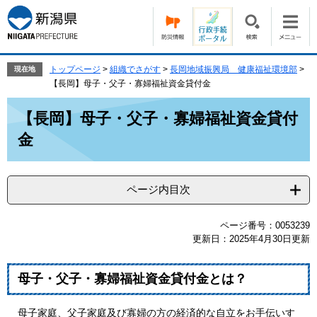
ペ
メ
ー
ニ
ジ
ュ
の
ー
先
を
トップページ
>
組織でさがす
>
長岡地域振興局 健康福祉環境部
>
現在地
頭
飛
【長岡】母子・父子・寡婦福祉資金貸付金
で
ば
本
す。
し
【長岡】母子・父子・寡婦福祉資金貸付
文
て
金
本
文
へ
ページ内目次
ページ番号：0053239
更新日：2025年4月30日更新
母子・父子・寡婦福祉資金貸付金とは？
母子家庭、父子家庭及び寡婦の方の経済的な自立をお手伝いす