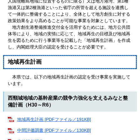
人国境離島地域に位置するものに限る）又は地方港湾、第1種
漁港又は第2種漁港といった省庁の所管を超える施設を連携し
て一体的に整備することにより、全体として地方創生に対する
政策効果をより高めることが可能な事業を対象としています。
地方創生港整備推進交付金を活用するためには、地方公共団
体等により、地域の実情に応じて、地域再生の目標及び地域再
生を図るために行う事業等を記載した「地域再生計画」を作成
し、内閣総理大臣の認定を受けることが必要です。
地域再生計画
本県では、以下の地域再生計画の認定を受け事業を実施して
います。
西頸城地域の基幹産業の競争力強化を支えるみなと整
備計画（H30～R6）
地域再生計画 [PDFファイル／191KB]
中間評価調書 [PDFファイル／130KB]