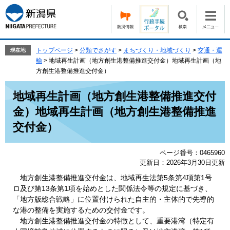
ペ
メ
ー
ニ
ジ
ュ
の
ー
先
を
トップページ
>
分類でさがす
>
まちづくり・地域づくり
>
交通・運
現在地
頭
飛
輸
>
地域再生計画（地方創生港整備推進交付金）地域再生計画（地
で
ば
方創生港整備推進交付金）
す。
し
本
て
地域再生計画（地方創生港整備推進交付
文
本
金）地域再生計画（地方創生港整備推進
文
へ
交付金）
ページ番号：0465960
更新日：2026年3月30日更新
地方創生港整備推進交付金は、地域再生法第5条第4項第1号
ロ及び第13条第1項を始めとした関係法令等の規定に基づき、
「地方版総合戦略」に位置付けられた自主的・主体的で先導的
な港の整備を実施するための交付金です。
地方創生港整備推進交付金の特徴として、重要港湾（特定有