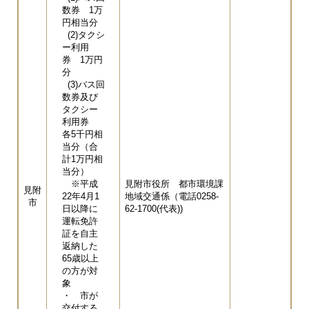
数券 1万
円相当分
(2)タクシ
ー利用
券 1万円
分
(3)バス回
数券及び
タクシー
利用券
各5千円相
当分（合
計1万円相
当分）
※平成
見附市役所 都市環境課
見附
22年4月1
地域交通係（電話0258-
市
日以降に
62-1700(代表))
運転免許
証を自主
返納した
65歳以上
の方が対
象
・ 市が
交付する