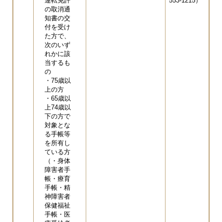
運転免許
553-1215）
の取消通
知書の交
付を受け
た方で、
次のいず
れかに該
当するも
の
・75歳以
上の方
・65歳以
上74歳以
下の方で
対象とな
る手帳等
を所有し
ている方
（・身体
障害者手
帳・療育
手帳・精
神障害者
保健福祉
手帳・医