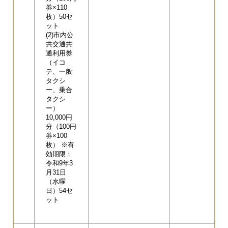
券×110
枚）50セ
ット
(2)市内公
共交通共
通利用券
（イコ
テ、一般
タクシ
ー、乗合
タクシ
ー）
10,000円
分（100円
券×100
枚） ※有
効期限：
令和9年3
月31日
（水曜
日）54セ
ット