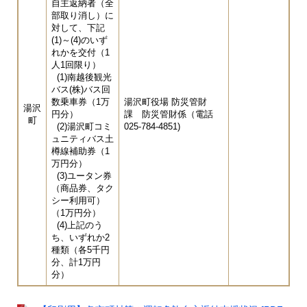
自主返納者（全
部取り消し）に
対して、下記
(1)～(4)のいず
れかを交付（1
人1回限り）
(1)南越後観光
バス(株)バス回
数乗車券（1万
湯沢町役場 防災管財
湯沢
円分）
課 防災管財係（電話
町
(2)湯沢町コミ
025-784-4851)
ュニティバス土
樽線補助券（1
万円分）
(3)ユータン券
（商品券、タク
シー利用可）
（1万円分）
(4)上記のう
ち、いずれか2
種類（各5千円
分、計1万円
分）