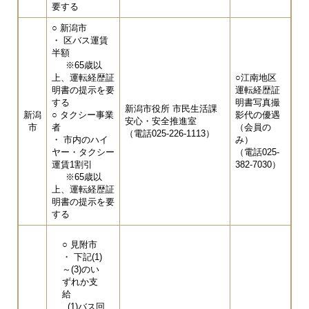
要する
○ 新潟市
・ 区バス運賃
半額
※65歳以
上、運転経歴証
○江南地区
明書の提示を要
運転経歴証
する
明書写真撮
新潟市役所 市民生活課
新潟
○ タクシー事業
影代の優遇
安心・安全推進室
市
者
（会員の
（電話025-226-1113）
・ 市内のハイ
み）
ヤー・タクシー
（電話025-
運賃1割引
382-7030）
※65歳以
上、運転経歴証
明書の提示を要
する
○ 見附市
・ 下記(1)
～(3)のい
ずれか支
給
(1)バス回