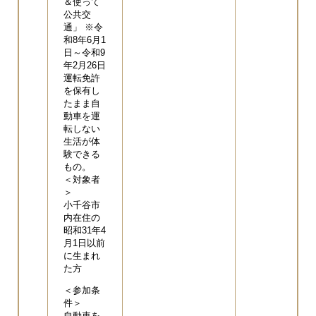
＆使って
公共交
通」 ※令
和8年6月1
日～令和9
年2月26日
運転免許
を保有し
たまま自
動車を運
転しない
生活が体
験できる
もの。
＜対象者
＞
小千谷市
内在住の
昭和31年4
月1日以前
に生まれ
た方
＜参加条
件＞
自動車を