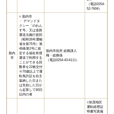
（電話0254-
52-7604）
○ 胎内市
・ デマンドタ
クシー「のれん
す号」又は道路
運送法施行規則
（昭和26年運輸
省令第75号）第
49条第2号に規
胎内市役所 総務課人
胎内
定する福祉有償
権・総務係
市
運送で利用する
（電話0254-43-6111）
ことができる回
数券を22枚交付
※70歳以上で運
転免許証を自主
返納した日また
は失効した日か
ら起算して60日
以内の者
○加茂地区
運転経歴証
明書写真撮