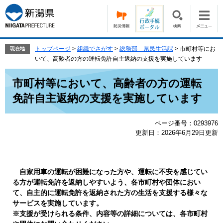
ペ
メ
ー
ニ
ジ
ュ
の
ー
先
を
トップページ
>
組織でさがす
>
総務部 県民生活課
>
市町村等にお
現在地
頭
飛
いて、高齢者の方の運転免許自主返納の支援を実施しています
で
ば
本
す。
し
市町村等において、高齢者の方の運転
文
て
免許自主返納の支援を実施しています
本
文
へ
ページ番号：0293976
更新日：2026年6月29日更新
自家用車の運転が困難になった方や、運転に不安を感じてい
る方が運転免許を返納しやすいよう、各市町村や団体におい
て、自主的に運転免許を返納された方の生活を支援する様々な
サービスを実施しています。
※支援が受けられる条件、内容等の詳細については、各市町村