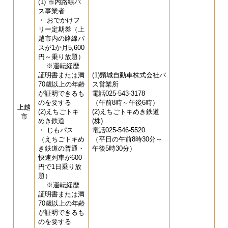
(1) 市内路線バ
ス事業者
・ おでかけフ
リー定期券（上
越市内の路線バ
スが1か月5,600
円～乗り放題）
※運転経歴
証明書または満
(1)頸城自動車株式会社バ
70歳以上の年齢
ス営業所
が証明できるも
電話025-543-3178
のを要する
（午前8時～午後6時）
上越
(2)えちごトキ
(2)えちごトキめき鉄道
市
めき鉄道
(株)
・ じもパス
電話025-546-5520
（えちごトキめ
（平日の午前8時30分～
き鉄道の普通・
午後5時30分）
快速列車が600
円で1日乗り放
題）
※運転経歴
証明書または満
70歳以上の年齢
が証明できるも
のを要する