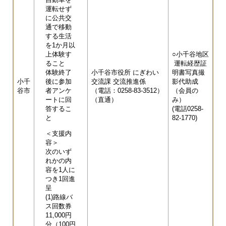
運転せず
に公共交
通で移動
する生活
を1か月以
上体験す
○小千谷地区
ること
運転経歴証
体験終了
小千谷市役所 にぎわい
明書写真撮
小千
後に参加
交流課 交流推進係
影代助成
谷市
者アンケ
（電話：0258-83-3512）
（会員の
ートに回
（直通）
み）
答するこ
(電話0258-
と
82-1770)
＜支援内
容＞
次のいず
れかの内
容を1人に
つき1回進
呈
(1)路線バ
ス回数券
11,000円
分（100円