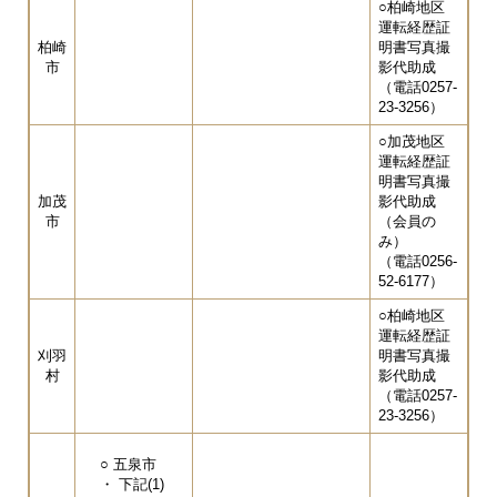
○柏崎地区
運転経歴証
柏崎
明書写真撮
市
影代助成
（電話0257-
23-3256）
○加茂地区
運転経歴証
明書写真撮
加茂
影代助成
市
（会員の
み）
（電話0256-
52-6177）
○柏崎地区
運転経歴証
刈羽
明書写真撮
村
影代助成
（電話0257-
23-3256）
○ 五泉市
・ 下記(1)