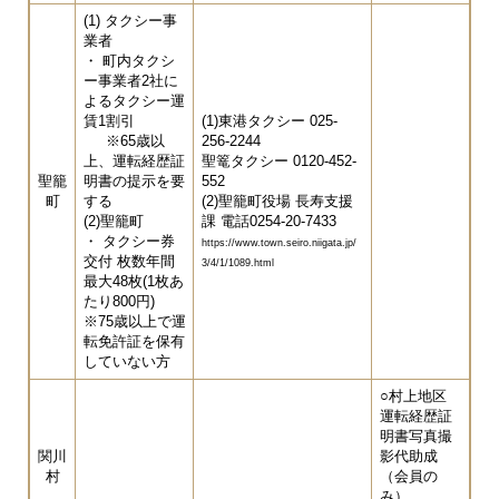
(1) タクシー事
業者
・ 町内タクシ
ー事業者2社に
よるタクシー運
賃1割引
(1)東港タクシー 025-
※65歳以
256-2244
上、運転経歴証
聖篭タクシー 0120-452-
聖籠
明書の提示を要
552
町
する
(2)聖籠町役場 長寿支援
(2)聖籠町
課 電話0254-20-7433
・ タクシー券
https://www.town.seiro.niigata.jp/
交付 枚数年間
3/4/1/1089.html​
最大48枚(1枚あ
たり800円)
※75歳以上で運
転免許証を保有
していない方
○村上地区
運転経歴証
明書写真撮
関川
影代助成
村
（会員の
み）