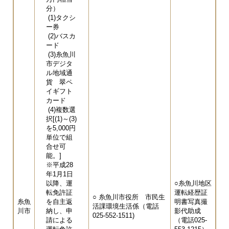
分）
(1)タクシ
ー券
(2)バスカ
ード
(3)糸魚川
市デジタ
ル地域通
貨 翠ペ
イギフト
カード
(4)複数選
択[(1)～(3)
を5,000円
単位で組
合せ可
能。]
※平成28
年1月1日
以降、運
○糸魚川地区
転免許証
運転経歴証
​​​○ 糸魚川市役所 市民生
糸魚
を自主返
明書写真撮
活課環境生活係（電話
川市
納し、申
影代助成
025-552-1511)
請による
（電話025-