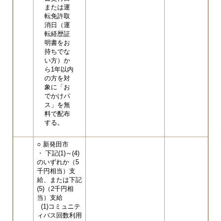
または運
転免許取
消日（運
転経歴証
明書をお
持ちでな
い方）か
ら1年以内
の方を対
象に「お
でかけパ
ス」を無
料で配布
する。
○ 新発田市
・ 下記(1)～(4)
のいずれか（5
千円相当）支
給、または下記
(5)（2千円相
当）支給
(1)コミュニテ
ィバス回数利用