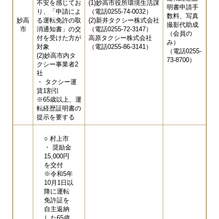
不安を感じてお
(1)妙高市役所環境生活課
明書申請手
り、「申請によ
（電話0255-74-0032）
数料、写真
妙高
る運転免許の取
(2)新井タクシー株式会社
撮影代助成
市
消通知書」の交
（電話0255-72-3147）
（会員の
付を受けた方が
高原タクシー株式会社
み）
対象
（電話0255-86-3141）
（電話0255-
(2)妙高市内タ
73-8700）
クシー事業者2
社
・ タクシー運
賃1割引
※65歳以上、運
転経歴証明書の
提示を要する
○ 村上市
・ 奨励金
15,000円
を交付
※令和5年
10月1日以
降に運転
免許証を
自主返納
した65歳