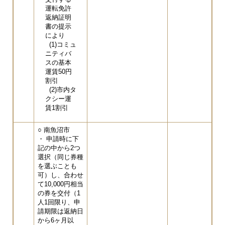
運転免許
返納証明
書の提示
により
(1)コミュ
ニティバ
スの基本
運賃50円
割引
(2)市内タ
クシー運
賃1割引
○ 南魚沼市
・ 申請時に下
記の中から2つ
選択（同じ券種
を選ぶことも
可）し、合わせ
て10,000円相当
の券を交付（1
人1回限り、申
請期限は返納日
から6ヶ月以