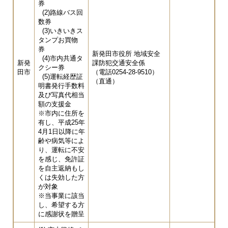
券
(2)路線バス回
数券
(3)いきいきス
タンプお買物
券
新発田市役所 地域安全
(4)市内共通タ
新発
課防犯交通安全係
クシー券
田市
（電話0254-28-9510）
(5)運転経歴証
（直通）
明書発行手数料
及び写真代相当
額の支援金
※市内に住所を
有し、平成25年
4月1日以降に年
齢や病気等によ
り、運転に不安
を感じ、免許証
を自主返納もし
くは失効した方
が対象
※当事業に該当
し、希望する方
に感謝状を贈呈