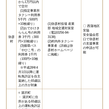
から1万円以内
で交付
(1)指定事業所
タクシー利用券
5千円（500円
×10枚綴り）
(1)弥彦村役場 産業
〇 西蒲地区
(2)おでかけき
部 地域交通対策室
安協
ららん号の利用
（電話0256-94-
安全協会窓
弥彦
券 3千円（300
3138)
口で弥彦村
村
円×10枚綴り）
(2)村内外タクシー
の支援事業
(3)循環バス
事業者（詳細は弥
の申請が可
「やひこ号」の
彦村ホームページ
能
利用券 1千円
に掲載）
（100円×10枚
綴り）
※平成28年4
月1日以降に運
転免許証を自主
返納した65歳以
上の方が対象
○ 湯沢町
・ 湯沢町に住
所がある65歳以
上の運転免許証