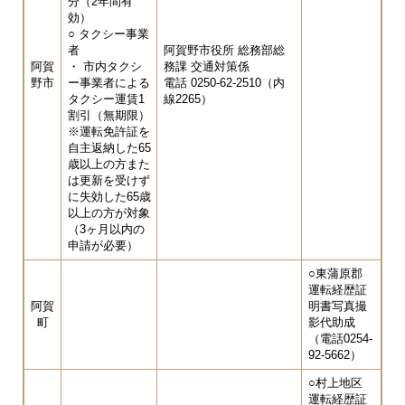
分（2年間有
効）
○ タクシー事業
者
阿賀野市役所 総務部総
阿賀
・ 市内タクシ
務課 交通対策係
野市
ー事業者による
電話 0250-62-2510（内
タクシー運賃1
線2265）
割引（無期限）
※運転免許証を
自主返納した65
歳以上の方また
は更新を受けず
に失効した65歳
以上の方が対象
（3ヶ月以内の
申請が必要）
○東蒲原郡
運転経歴証
阿賀
明書写真撮
町
影代助成
（電話0254-
92-5662）
○村上地区
運転経歴証