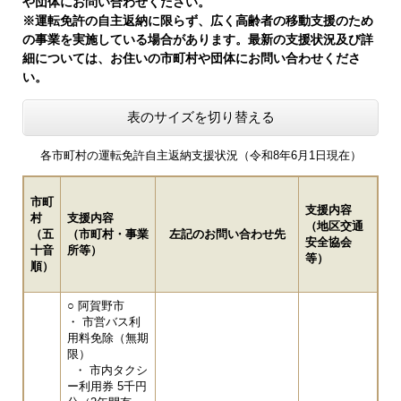
や団体にお問い合わせください。
※運転免許の自主返納に限らず、広く高齢者の移動支援のため
の事業を実施している場合があります。最新の支援状況及び詳
細については、お住いの市町村や団体にお問い合わせくださ
い。
表のサイズを切り替える
各市町村の運転免許自主返納支援状況（令和8年6月1日現在）
市町
支援内容

村

支援内容

（地区交通
（五
（市町村・事業
左記のお問い合わせ先
安全協会
十音
所等）
等）
順）
○ 阿賀野市
・ 市営バス利
用料免除（無期
限）
・ 市内タクシ
ー利用券 5千円