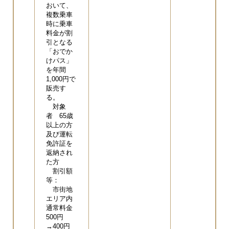
おいて、
複数乗車
時に乗車
料金が割
引となる
「おでか
けパス」
を年間
1,000円で
販売す
る。
対象
者 65歳
以上の方
及び運転
免許証を
返納され
た方
割引額
等：
市街地
エリア内
通常料金
500円
→400円