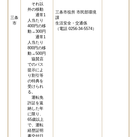
それ以
外の移動
三条市役所 市民部環境
通常1
三条
課
人当たり
市
生活安全・交通係
400円の移
（電話 0256-34-5574）
動→300円
通常1
人当たり
800円の移
動→500円
協賛店
でのパス
提示によ
り割引等
の特典を
受けられ
る。
運転免
許証を返
納した年
に限り、
65歳以上
で、運転
経歴証明
書交付日