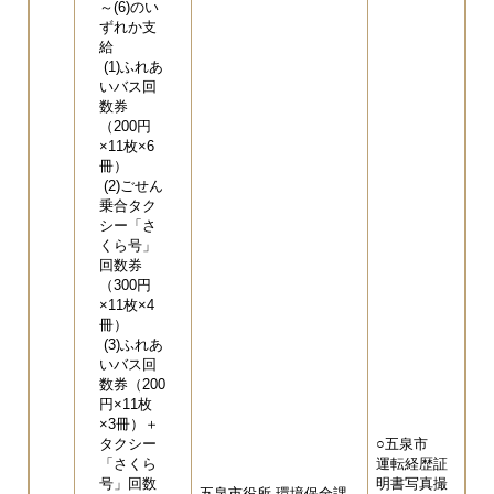
～(6)のい
ずれか支
給
(1)ふれあ
いバス回
数券
（200円
×11枚×6
冊）
(2)ごせん
乗合タク
シー「さ
くら号」
回数券
（300円
×11枚×4
冊）
(3)ふれあ
いバス回
数券（200
円×11枚
×3冊）＋
タクシー
○五泉市
「さくら
運転経歴証
号」回数
明書写真撮
五泉市役所 環境保全課