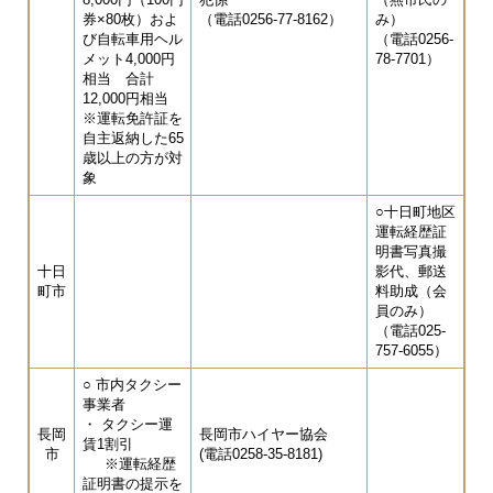
券×80枚）およ
（電話0256-77-8162）
み）
び自転車用ヘル
（電話0256-
メット4,000円
78-7701）
相当 合計
12,000円相当
※運転免許証を
自主返納した65
歳以上の方が対
象
○十日町地区
運転経歴証
明書写真撮
十日
影代、郵送
町市
料助成（会
員のみ）
（電話025-
757-6055）
○ 市内タクシー
事業者
・ タクシー運
長岡
長岡市ハイヤー協会
賃1割引
市
(電話0258-35-8181)
※運転経歴
証明書の提示を