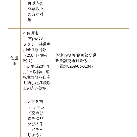
月以内の
65歳以上
の方が対
象
○ 佐渡市
・ 市内バス・
タクシー共通利
用券 1万円分
（250円×40枚
佐渡市役所 企画部交通
佐渡
綴り）
政策課交通対策係
市
※平成28年4
（電話0259-63-3184）
月1日以降に運
転免許証を自主
返納した70歳以
上の方が対象
○ 三条市
・ デマン
ド交通ひ
めさゆり
及びのる
ーとさん
じょうに