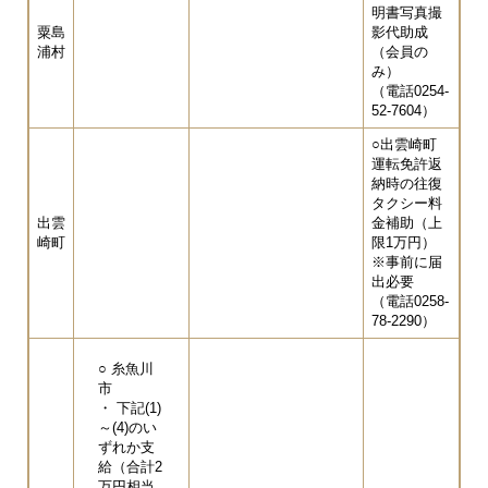
明書写真撮
粟島
影代助成
浦村
（会員の
み）
（電話0254-
52-7604）
○出雲崎町
運転免許返
納時の往復
タクシー料
出雲
金補助（上
崎町
限1万円）
※事前に届
出必要
（電話0258-
78-2290）
​○ 糸魚川
市
・ 下記(1)
～(4)のい
ずれか支
給（合計2
万円相当