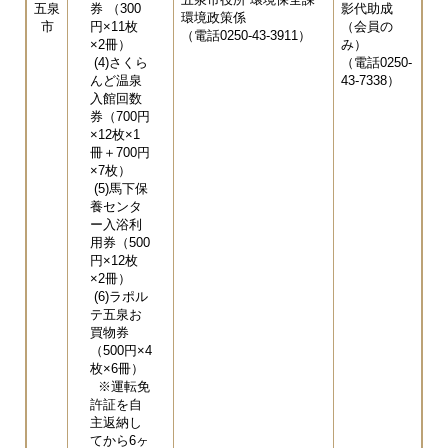
五泉
券 （300
影代助成
環境政策係
市
円×11枚
（会員の
（電話0250-43-3911）
×2冊）
み）
(4)さくら
（電話0250-
んど温泉
43-7338）
入館回数
券（700円
×12枚×1
冊＋700円
×7枚）
(5)馬下保
養センタ
ー入浴利
用券（500
円×12枚
×2冊）
(6)ラポル
テ五泉お
買物券
（500円×4
枚×6冊）
※運転免
許証を自
主返納し
てから6ヶ