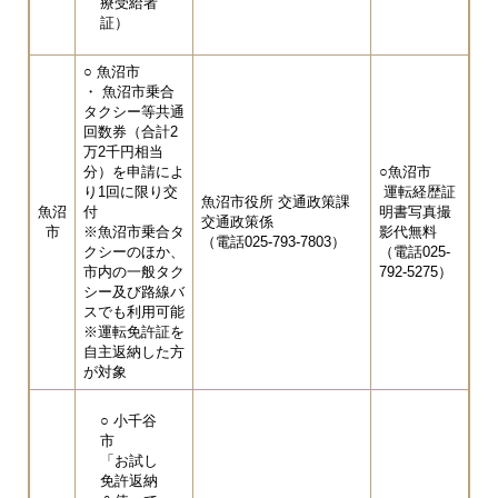
療受給者
証）
○ 魚沼市
・ 魚沼市乗合
タクシー等共通
回数券（合計2
万2千円相当
分）を申請によ
○魚沼市
り1回に限り交
運転経歴証
魚沼市役所 交通政策課
魚沼
付
明書写真撮
交通政策係
市
※魚沼市乗合タ
影代無料
（電話025-793-7803）
クシーのほか、
（電話025-
市内の一般タク
792-5275）
シー及び路線バ
スでも利用可能
※運転免許証を
自主返納した方
が対象
○ 小千谷
市
「お試し
免許返納