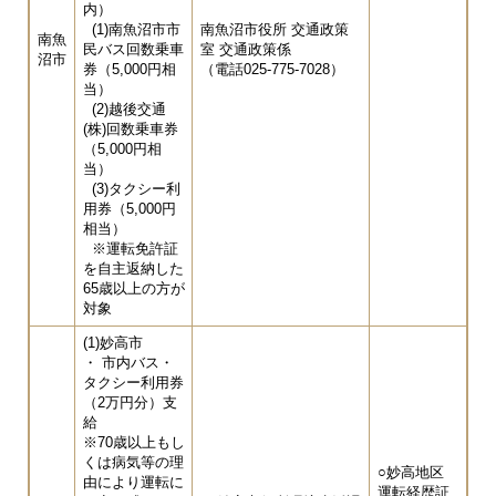
内）
(1)南魚沼市市
南魚沼市役所 交通政策
南魚
民バス回数乗車
室 交通政策係
沼市
券（5,000円相
（電話025-775-7028）
当）
(2)越後交通
(株)回数乗車券
（5,000円相
当）
(3)タクシー利
用券（5,000円
相当）
※運転免許証
を自主返納した
65歳以上の方が
対象
(1)妙高市
・ 市内バス・
タクシー利用券
（2万円分）支
給
※70歳以上もし
くは病気等の理
○妙高地区
由により運転に
運転経歴証