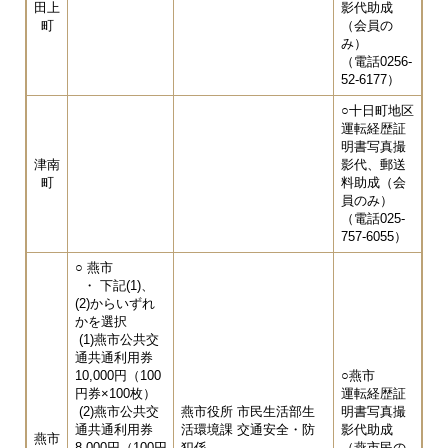
田上
影代助成
町
（会員の
み）
（電話0256-
52-6177）
○十日町地区
運転経歴証
明書写真撮
津南
影代、郵送
町
料助成（会
員のみ）
（電話025-
757-6055）
○ 燕市
・ 下記(1)、
(2)からいずれ
かを選択
(1)燕市公共交
通共通利用券
10,000円（100
○燕市
円券×100枚）
運転経歴証
(2)燕市公共交
燕市役所 市民生活部生
明書写真撮
通共通利用券
活環境課 交通安全・防
影代助成
燕市
8,000円（100円
犯係
（燕市民の