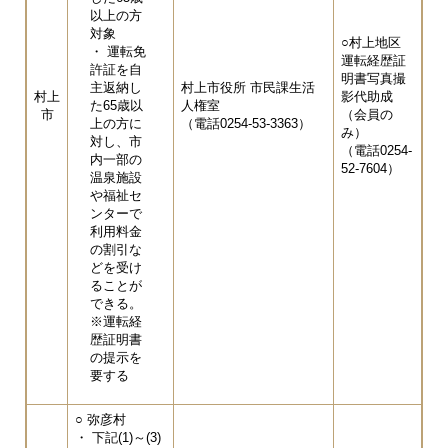
以上の方
対象
○村上地区
・ 運転免
運転経歴証
許証を自
明書写真撮
主返納し
​村上市役所 市民課生活
村上
影代助成
た65歳以
人権室
市
（会員の
上の方に
（電話0254-53-3363）
み）
対し、市
（電話0254-
内一部の
52-7604）
温泉施設
や福祉セ
ンターで
利用料金
の割引な
どを受け
ることが
できる。
※運転経
歴証明書
の提示を
要する
○ 弥彦村
・ 下記(1)～(3)