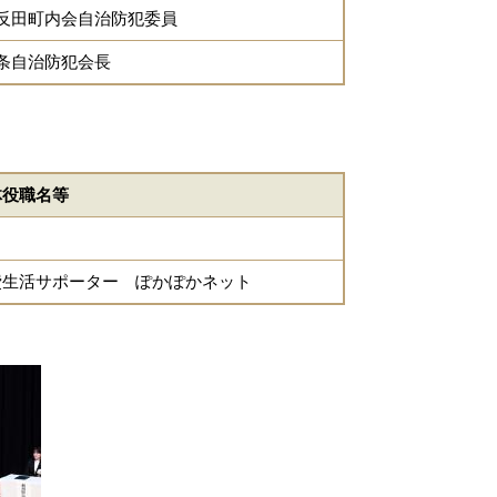
反田町内会自治防犯委員
条自治防犯会長
体役職名等
費生活サポーター ぽかぽかネット