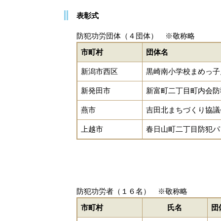
表彰式
防犯功労団体（４団体） ※敬称略
市町村
団体名
新潟市西区
黒崎南小学校まめっ子
新発田市
新富町二丁目町内会防
燕市
吉田北まちづくり協
上越市
春日山町二丁目防犯
防犯功労者（１６名） ※敬称略
市町村
氏名
団