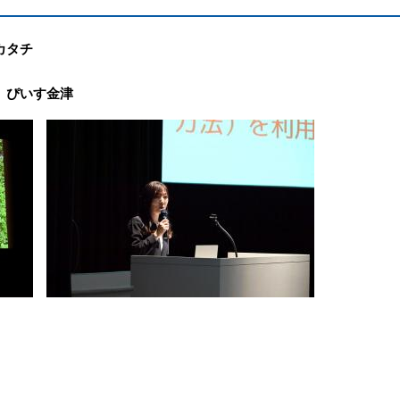
カタチ
ぴいす金津