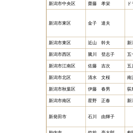
新潟市中央区
齋藤 孝栄
ド
新潟市東区
金子 達夫
新潟市東区
近山 幹夫
新
新潟市西区
騰川 登志子
五
新潟市江南区
佐藤 吉次
五
新潟市北区
清水 文桜
南
新潟市秋葉区
伊藤 春男
荻
新潟市南区
星野 正春
新
新発田市
石川 由輝子
胎内市
竹前 亮太郎
劇