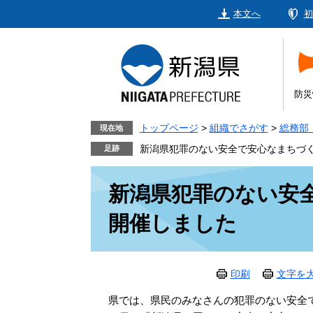
ペ
メ
本文へ
初
ー
ニ
ジ
ュ
の
ー
先
を
頭
飛
防災
で
ば
す。
し
トップページ
>
組織でさがす
>
総務部
現在地
て
新潟県犯罪のない安全で安心なまちづ
本
本
文
新潟県犯罪のない安
文
へ
開催しました
印刷
文字を
県では、県民のみなさんの犯罪のない安全で