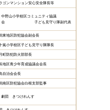
ラゴンマンション安心安全隊長等
中野山小学校区コミュニティ協議
会 子ども見守り隊副代表
潟東地区防犯協会副会長
十嵐小学校区子ども見守り隊隊長
月町防犯防火部部長
浜地区青少年育成協議会会長
島自治会会長
潟南区防犯協会白根支部監事
劇団 きつけれんす
団 きつけれんす