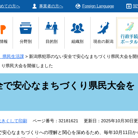
めての方へ
事業者の方へ
Foreign Language
閲
情報
分野別
目的別
組織別
現在の新潟
 県民生活課
>
新潟県犯罪のない安全で安心なまちづくり県民大会を開
くり県民大会を開催しました
全で安心なまちづくり県民大会を
大きくして印刷
ページ番号：32181621
更新日：2025年10月30日
安心なまちづくりへの理解と関心を深めるため、毎年10月11日か