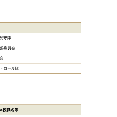
見守隊
犯委員会
議会
パトロール隊
体役職名等