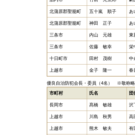
北蒲原郡聖籠町
五十嵐 順子
あ
北蒲原郡聖籠町
神田 正子
あ
三条市
内山 元雄
東
三条市
佐藤 敏幸
栄
十日町市
田村 茂樹
中
上越市
金子 隆一
春
優良自治防犯会長・委員（4名） ※敬称略
市町村
氏名
団
長岡市
髙橋 敏雄
沢
上越市
川島 秋男
高
上越市
熊木 敏夫
有