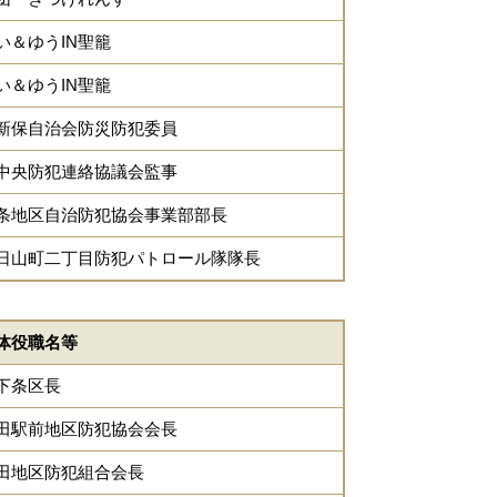
い＆ゆうIN聖籠
い＆ゆうIN聖籠
新保自治会防災防犯委員
中央防犯連絡協議会監事
条地区自治防犯協会事業部部長
日山町二丁目防犯パトロール隊隊長
体役職名等
下条区長
田駅前地区防犯協会会長
田地区防犯組合会長