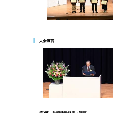
大会宣言
第2部 防犯活動発表・講演