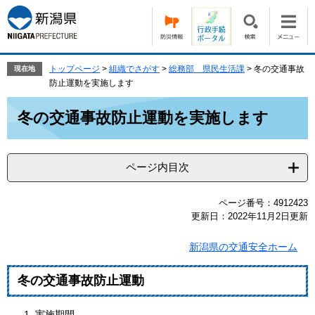
ペ
メ
ー
ニ
ジ
ュ
の
ー
先
を
トップページ
>
組織でさがす
>
総務部 県民生活課
>
冬の交通事故
現在地
頭
飛
防止運動を実施します
で
ば
本
す。
し
冬の交通事故防止運動を実施します
文
て
本
文
ページ内目次
へ
ページ番号：4912423
更新日：2022年11月2日更新
新潟県の交通安全ホーム
冬の交通事故防止運動
実施期間