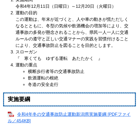
令和4年12月11日（日曜日）～12月20日（火曜日）
運動の目的
この運動は、年末が近づくと、人や車の動きが慌ただしく
なるとともに、冬型の気候や飲酒機会の増加等により、交
通事故の多発が懸念されることから、県民一人一人に交通
ルールの遵守と正しい交通マナーの実践を習慣付けること
により、交通事故防止を図ることを目的とします。
スローガン
『 寒くても ゆずる運転 あたたかく 』
運動の重点
横断歩行者等の交通事故防止
飲酒運転の根絶
冬道の安全走行
実施要綱
令和4年冬の交通事故防止運動新潟県実施要綱 [PDFファイ
ル／454KB]