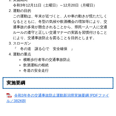
令和3年12月11日（土曜日）～12月20日（月曜日）
運動の目的
この運動は、年末が近づくと、人や車の動きが慌ただしく
なるとともに、冬型の気候や飲酒機会の増加等により、交
通事故の多発が懸念されることから、県民一人一人に交通
ルールの遵守と正しい交通マナーの実践を習慣付けること
により、交通事故防止を図ることを目的とします。
スローガン
『 冬の道 譲る心で 安全確保 』
運動の重点
横断歩行者等の交通事故防止
飲酒運転の根絶
冬道の安全走行
実施要綱
令和3年冬の交通事故防止運動新潟県実施要綱 [PDFファイ
ル／382KB]