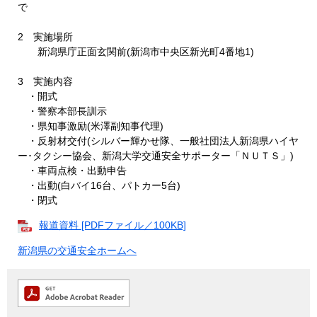
で
2 実施場所
新潟県庁正面玄関前(新潟市中央区新光町4番地1)
3 実施内容
・開式
・警察本部長訓示
・県知事激励(米澤副知事代理)
・反射材交付(シルバー輝かせ隊、一般社団法人新潟県ハイヤ
ー･タクシー協会、新潟大学交通安全サポーター「ＮＵＴＳ」)
・車両点検・出動申告
・出動(白バイ16台、パトカー5台)
・閉式
報道資料 [PDFファイル／100KB]
新潟県の交通安全ホームへ