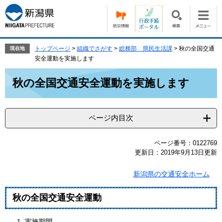
ペ
メ
ー
ニ
ジ
ュ
の
ー
先
を
トップページ
>
組織でさがす
>
総務部 県民生活課
>
秋の全国交通
現在地
頭
飛
安全運動を実施します
で
ば
本
す。
し
秋の全国交通安全運動を実施します
文
て
本
文
ページ内目次
へ
ページ番号：0122769
更新日：2019年9月13日更新
新潟県の交通安全ホーム
秋の全国交通安全運動
実施期間