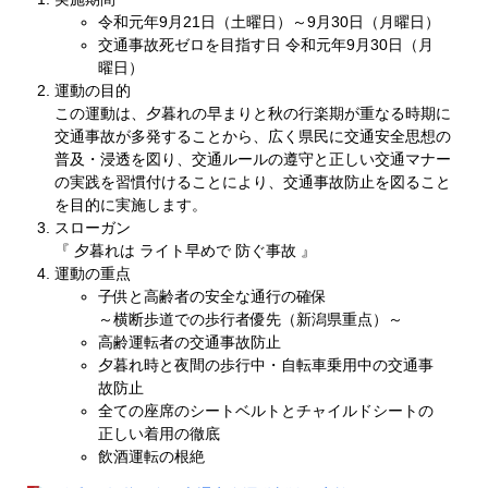
令和元年9月21日（土曜日）～9月30日（月曜日）
交通事故死ゼロを目指す日 令和元年9月30日（月
曜日）
運動の目的
この運動は、夕暮れの早まりと秋の行楽期が重なる時期に
交通事故が多発することから、広く県民に交通安全思想の
普及・浸透を図り、交通ルールの遵守と正しい交通マナー
の実践を習慣付けることにより、交通事故防止を図ること
を目的に実施します。
スローガン
『 夕暮れは ライト早めで 防ぐ事故 』
運動の重点
子供と高齢者の安全な通行の確保
～横断歩道での歩行者優先（新潟県重点）～
高齢運転者の交通事故防止
夕暮れ時と夜間の歩行中・自転車乗用中の交通事
故防止
全ての座席のシートベルトとチャイルドシートの
正しい着用の徹底
飲酒運転の根絶