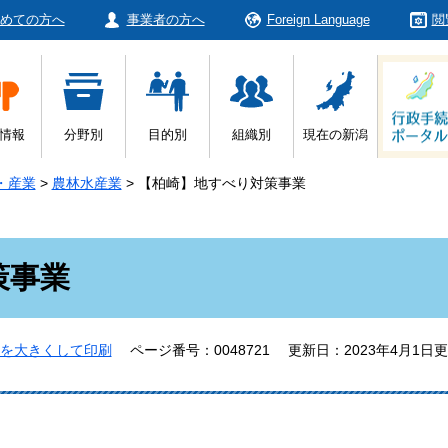
めての方へ
事業者の方へ
Foreign Language
閲
情報
分野別
目的別
組織別
現在の新潟
・産業
>
農林水産業
>
【柏崎】地すべり対策事業
策事業
を大きくして印刷
ページ番号：0048721
更新日：2023年4月1日