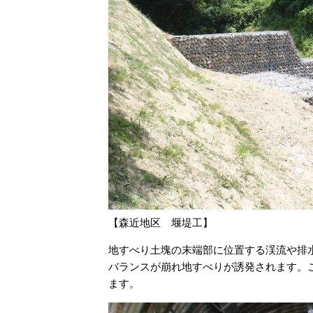
【森近地区 堰堤工】
地すべり土塊の末端部に位置する渓流や排
バランスが崩れ地すべりが誘発されます。
ます。