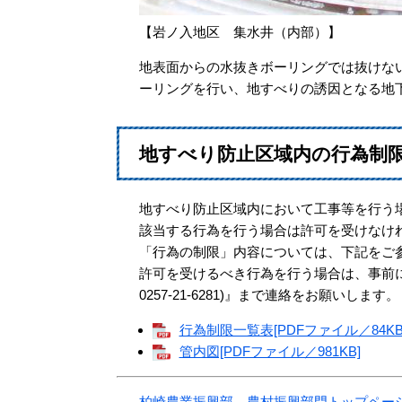
【岩ノ入地区 集水井（内部）】
地表面からの水抜きボーリングでは抜けな
ーリングを行い、地すべりの誘因となる地
地すべり防止区域内の行為制
地すべり防止区域内において工事等を行う
該当する行為を行う場合は許可を受けなけ
「行為の制限」内容については、下記をご
許可を受けるべき行為を行う場合は、事前
0257-21-6281)』まで連絡をお願いします。
行為制限一覧表[PDFファイル／84KB
管内図[PDFファイル／981KB]
柏崎農業振興部 農村振興部門トップペー