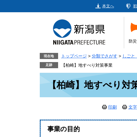
ペ
メ
本文へ
初
ー
ニ
ジ
ュ
の
ー
先
を
頭
飛
防災
で
ば
す。
し
トップページ
>
分類でさがす
>
しごと
現在地
て
【柏崎】地すべり対策事業
本
本
文
【柏崎】地すべり対
文
へ
印刷
文字
事業の目的