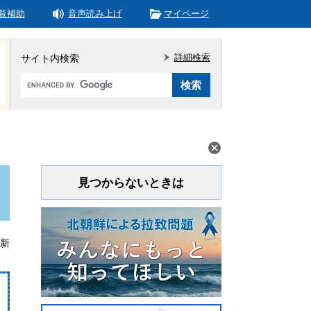
覧補助
音声読み上げ
マイページ
詳細検索
サイト内検索
Google
カ
ス
タ
ム
検
索
見つからないときは
更新