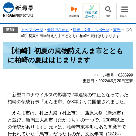
ペ
メ
ー
ニ
ジ
ュ
の
ー
先
を
トップページ
>
分類でさがす
>
観光・文化・スポーツ
>
観光
>
【柏
現在地
頭
飛
崎】初夏の風物詩えんま市とともに柏崎の夏ははじまります
で
ば
本
す。
し
【柏崎】初夏の風物詩えんま市ととも
文
て
に柏崎の夏ははじまります
本
文
へ
ページ番号：0283999
更新日：2022年6月20日更新
新型コロナウイルスの影響で2年連続の中止となっていた
柏崎の伝統行事「えんま市」が3年ぶりに開催されました。
えんま市は、村上大祭（村上市）、蒲原大祭（新潟市）
と並び、新潟三大高市（たかまち）の一つで、200年以上
の伝統があります。元々は、柏崎市東本町にある閻魔堂で
行われていた「馬市」だったものが、文政年間（1818～