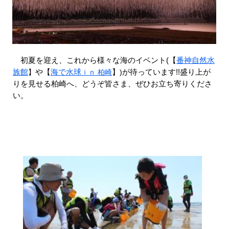
初夏を迎え、これから様々な海のイベント​(【
番神自然水
族館
や【
海で水球
】
が待っています!!盛り上が
】
ｉｎ 柏崎​
)
りを見せる柏崎へ、どうぞ皆さま、ぜひお立ち寄りくださ
い。