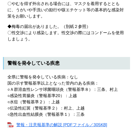
〇やむを得ず外出される場合には、マスクを着用するととも
に、うがいや手洗いの励行や咳エチケット等の基本的な感染対
策をお願いします。
◆梅毒の届出がありました。（別紙２参照）
〇性交渉により感染します。性交渉の際にはコンドームを使用
しましょう。
警報を発令している疾患
全県に警報を発令している疾病：なし
国の示す警報基準以上となった管内のある疾病：
○Ａ群溶血性レンサ球菌咽頭炎（警報基準８）：三条、村上
○感染性胃腸炎（警報基準20）：上越
○水痘（警報基準２）：上越
○伝染性紅斑（警報基準２）：村上、上越
○急性出血性結膜炎（警報基準１）：三条​
警報・注意報基準の解説 [PDFファイル／305KB]