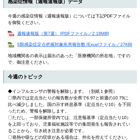
感染症情報（週報速報版）データ
今週の感染症情報（週報速報版）については下記PDFファイル
を御覧ください。
週報速報版（第7週） [PDFファイル／2.18MB]
5類感染症定点把握対象疾患報告数 [Excelファイル／27KB]
地域機関名の表示は届出のあった「医療機関の所在地」ですの
で、御注意ください。
今週のトピック​
◆インフルエンザの警報を解除します。（別紙１参照）
〇県内では定点当たりの報告数が全県で6.97と前週の10.79に
比べ減少しました。国の示す終息基準（定点当たり10）を下回
ったため、警報を解除します。
〇ただし、一部保健所管内では、注意報基準（定点当たり10）
を上回っており、児童福祉施設等での集団発生も報告されてい
ることから、引き続き注意が必要です。
〇発熱や咳などの症状がある場合は、外出を控えてください。