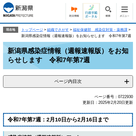
ペ
メ
ー
ニ
ジ
ュ
の
ー
先
を
トップページ
>
組織でさがす
>
福祉保健部 感染症対策・薬務課
>
現在地
頭
飛
新潟県感染症情報（週報速報版）をお知らせします 令和7年第7週
で
ば
本
す。
し
新潟県感染症情報（週報速報版）をお知
文
て
らせします 令和7年第7週
本
文
へ
ページ内目次
ページ番号：0722930
更新日：2025年2月20日更新
令和7年
第7週：2月10日から2月16日​​
まで