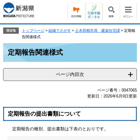
ペ
メ
ー
ニ
ジ
ュ
の
ー
先
を
トップページ
>
組織でさがす
>
土木部都市局 建築住宅課
>
定期報
現在地
頭
飛
告関連様式
で
ば
本
す。
し
定期報告関連様式
文
て
本
文
ページ内目次
へ
ページ番号：0047065
更新日：2026年6月9日更新
定期報告の提出書類について
定期報告の種別、提出書類は下表のとおりです。