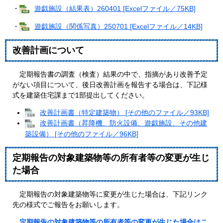
・
遊戯施設（結果表）260401 [Excelファイル／75KB]
・
遊戯施設（関係写真）250701 [Excelファイル／14KB]
改善計画について
定期報告書の調査（検査）結果の中で、指摘があり改善予定
がない項目について、後日改善計画を報告する場合は、下記様
式を建築住宅課まで1部提出してください。
改善計画書（特定建築物） [その他のファイル／93KB]
改善計画書（昇降機、防火設備、遊戯施設、その他建
築設備） [その他のファイル／96KB]
定期報告の対象建築物等の所有者等の変更が生じ
た場合
定期報告の対象建築物等に変更が生じた場合は、下記リンク
先の様式でご報告をお願いします。
定期報告の対象建築物等の所有者等の変更が生じた場合はこ